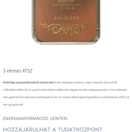
5 elemes KFSZ
Kizárólag energiainformációs szinten hat!
A leírt lehetséges hatások, a lapra rögzített információk
működésére jellemzők, és a gyártó által kiadott tájékoztató alapján kerültek megfogalmazásra. Használatakor
nem egyértelműen elvárható eredményekről van szó, hanem lehetőségek megnyílására számíthatunk. A KFSZ-ek
nem gyógyítanak!
ENERGIAINFORMÁCIÓS SZINTEN:
HOZZÁJÁRULHAT A TUDATKÖZPONT