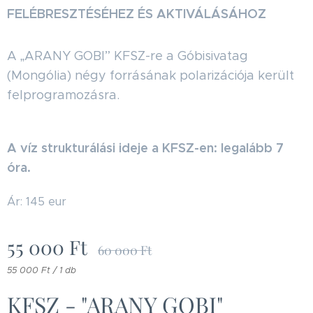
FELÉBRESZTÉSÉHEZ ÉS AKTIVÁLÁSÁHOZ
A „ARANY GOBI” KFSZ-re a Góbisivatag
(Mongólia) négy forrásának polarizációja került
felprogramozásra.
A víz strukturálási ideje a KFSZ-en: legalább 7
óra.
Ár: 145 eur
55 000
Ft
60 000
Ft
55 000 Ft / 1 db
KFSZ - "ARANY GOBI"