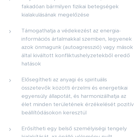
fakadóan bármilyen fizikai betegségek
kialakulásának megelőzése
Támogathatja a védekezést az energia-
információs ártalmakkal szemben, legyenek
azok önmagunk (autoagresszió) vagy mások
által kiváltott konfliktushelyzetekből eredő
hatások
Elősegítheti az anyagi és spirituális
összetevők közötti érzelmi és energetikai
egyensúly állapotát, és harmonizálhatja az
élet minden területének érzékelését pozitív
beállítódásokon keresztül
Erősítheti egy belső személyiségi tengely
kialakítását, az önálló vélemény nyílt