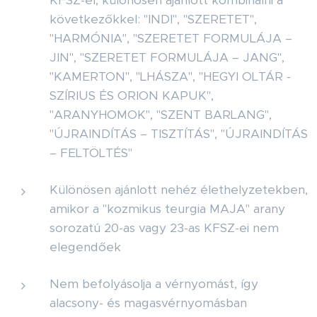
KFSZ-el, különösen ajánlott kombinálni a
következőkkel: "INDI", "SZERETET",
"HARMÓNIA", "SZERETET FORMULÁJA –
JIN", "SZERETET FORMULÁJA – JANG",
"KAMERTON", "LHÁSZA", "HEGYI OLTÁR -
SZÍRIUS ÉS ORION KAPUK",
"ARANYHOMOK", "SZENT BARLANG",
"ÚJRAINDÍTÁS – TISZTÍTÁS", "ÚJRAINDÍTÁS
– FELTÖLTÉS"
Különösen ajánlott nehéz élethelyzetekben,
amikor a "kozmikus teurgia MAJA" arany
sorozatú 20-as vagy 23-as KFSZ-ei nem
elegendőek
Nem befolyásolja a vérnyomást, így
alacsony- és magasvérnyomásban