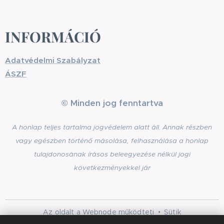
INFORMÁCIÓ
Adatvédelmi Szabályzat
ÁSZF
© Minden jog fenntartva
A honlap teljes tartalma jogvédelem alatt áll. Annak részben
vagy egészben történő másolása, felhasználása a honlap
tulajdonosának írásos beleegyezése nélkül jogi
következményekkel jár
Az oldalt a
Webnode
működteti
Sütik