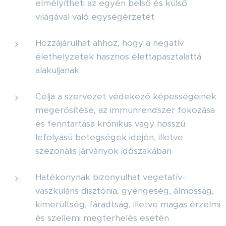
elmélyítheti az egyén belső és külső
világával való egységérzetét
Hozzájárulhat ahhoz, hogy a negatív
élethelyzetek hasznos élettapasztalattá
alakuljanak
Célja a szervezet védekező képességeinek
megerősítése, az immunrendszer fokozása
és fenntartása krónikus vagy hosszú
lefolyású betegségek idején, illetve
szezonális járványok időszakában
Hatékonynak bizonyulhat vegetatív-
vaszkuláris disztónia, gyengeség, álmosság,
kimerültség, fáradtság, illetve magas érzelmi
és szellemi megterhelés esetén