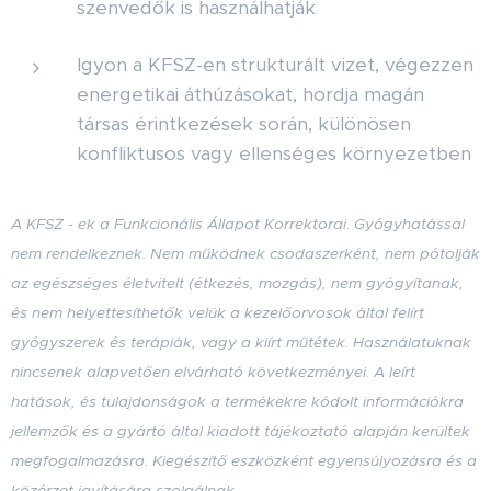
szenvedők is használhatják
Igyon a KFSZ-en strukturált vizet, végezzen
energetikai áthúzásokat, hordja magán
társas érintkezések során, különösen
konfliktusos vagy ellenséges környezetben
A KFSZ - ek a Funkcionális Állapot Korrektorai. Gyógyhatással
nem rendelkeznek. Nem működnek csodaszerként, nem pótolják
az egészséges életvitelt (étkezés, mozgás), nem gyógyítanak,
és nem helyettesíthetők velük a kezelőorvosok által felírt
gyógyszerek és terápiák, vagy a kiírt műtétek. Használatuknak
nincsenek alapvetően elvárható következményei. A leírt
hatások, és tulajdonságok a termékekre kódolt információkra
jellemzők
és a gyártó által kiadott tájékoztató alapján kerültek
megfogalmazásra
. Kiegészítő eszközként egyensúlyozásra és a
közérzet javítására szolgálnak.