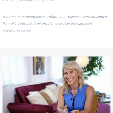
A termékeket mindenki kizárólag saját felelősségére használja.
Fennálló egészségügyi probléma esetén egyeztessen
kezelőorvosával!