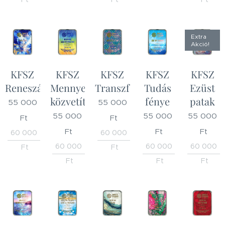
Extra
Akció!
KFSZ
KFSZ
KFSZ
KFSZ
KFSZ
Reneszánsz
Mennyei
Transzformáció
Tudás
Ezüst
közvetítés
fénye
patak
55 000
55 000
55 000
55 000
55 000
Ft
Ft
Ft
Ft
Ft
60 000
60 000
60 000
60 000
60 000
Ft
Ft
Ft
Ft
Ft