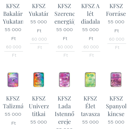
KFSZ
KFSZ
KFSZ
KFSZ A
KFSZ
Bakalár
Yukatán
Szerencse
lét
Forrásen
Yukatan
energiája
diadala
55 000
55 000
55 000
55 000
55 000
Ft
Ft
Ft
Ft
Ft
60 000
60 000
60 000
60 000
60 000
Ft
Ft
Ft
Ft
Ft
KFSZ
KFSZ
KFSZ
KFSZ
KFSZ
Talizmán
Univerzum
Lada
Élet
Spanyol
titkai
Istennő
tavasza
kincse
55 000
ereje
55 000
55 000
55 000
Ft