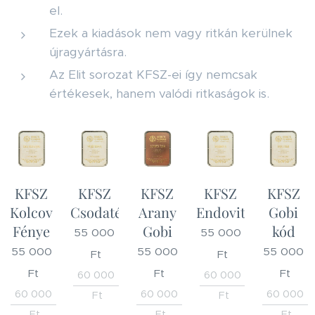
el.
Ezek a kiadások nem vagy ritkán kerülnek
újragyártásra.
Az Elit sorozat KFSZ-ei így nemcsak
értékesek, hanem valódi ritkaságok is.
KFSZ
KFSZ
KFSZ
KFSZ
KFSZ
Kolcov
Csodatévő
Arany
Endovita
Gobi
Fénye
Gobi
kód
55 000
55 000
55 000
55 000
55 000
Ft
Ft
Ft
Ft
Ft
60 000
60 000
60 000
60 000
60 000
Ft
Ft
Ft
Ft
Ft