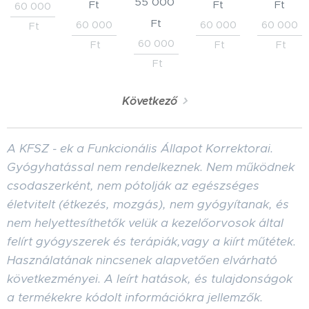
55 000
Ft
Ft
Ft
60 000
Ft
60 000
60 000
60 000
Ft
60 000
Ft
Ft
Ft
Ft
Következő
A KFSZ - ek a Funkcionális Állapot Korrektorai.
Gyógyhatással nem rendelkeznek. Nem működnek
csodaszerként, nem pótolják az egészséges
életvitelt (étkezés, mozgás), nem gyógyítanak, és
nem helyettesíthetők velük a kezelőorvosok által
felírt gyógyszerek és terápiák,vagy a kiírt műtétek.
Használatának nincsenek alapvetően elvárható
következményei. A leírt hatások, és tulajdonságok
a termékekre kódolt információkra jellemzők.