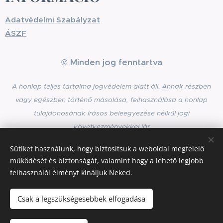
Adatvédelmi Szabályzat
ÁSZF
© Minden jog fenntartva
A honlap teljes tartalma jogvédelem alatt áll. Annak részben
vagy egészben történő másolása, felhasználása a honlap
tulajdonosának írásos beleegyezése nélkül jogi
következményekkel jár
Sütiket használunk, hogy biztosítsuk a weboldal megfelelő
működését és biztonságát, valamint hogy a lehető legjobb
Az oldalt a
Webnode
működteti
Sütik
felhasználói élményt kínáljuk Neked.
Nyelvek
Csak a legszükségesebbek elfogadása
Magyar
English