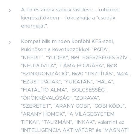
A lila és arany színek viselése – ruhában,
kiegészítőkben – fokozhatja a "csodák
energiáját".
Kompatibilis minden korábbi KFS-szel,
különösen a következőkkel: "РАПА",
"NEFRIT", "YUDEK", №9 "EGÉSZSÉGES SZÍV",
"NEUROVITA", "LÁMA FORRÁSA", №18
"SZINKRONIZÁCIÓ", №20 "TISZTÍTÁS", №24 ,
"EZÜST PATAK", "YUKATÁN", "HÁLA",
"FIATALÍTÓ ALMA", "BÖLCSESSÉG",
"ÖRÖKKÉVALÓSÁG", "ZDRAVA",
"SZERETET", "ARANY GOBI", "GOBI KÓDJ",
"ARANY HOMOK", "A VILÁGEGYETEM
TITKAI", "TALIZMÁN", "INKÁK", valamint az
"INTELLIGENCIA AKTIVÁTOR" és "MAGNAT"