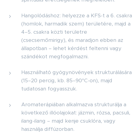
Hangolódáshoz: helyezze a KFS-t a 6. csakra
(homlok, harmadik szem) területére, majd a
4–5. csakra közti területre
(csecsemőmirigy), és maradjon ebben az
állapotban – lehet kérdést feltenni vagy
szándékot megfogalmazni.
Használható gyógynövények strukturálására
(15–20 percig, kb. 85–90°C-on), majd
tudatosan fogyasszuk.
Aromaterápiában alkalmazva strukturálja a
következő illóolajokat: jázmin, rózsa, pacsuli,
ilang-ilang – majd kenje csuklóra, vagy
használja diffúzorban.