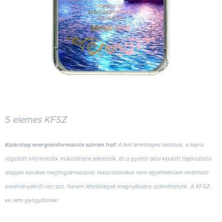
5 elemes KFSZ
Kizárólag energiainformációs szinten hat!
A leírt lehetséges hatások, a lapra
rögzített információk működésére jellemzők, és a gyártó által kiadott tájékoztató
alapján kerültek megfogalmazásra. Használatakor nem egyértelműen elvárható
eredményekről van szó, hanem lehetőségek megnyílására számíthatunk. A KFSZ-
ek nem gyógyítanak!