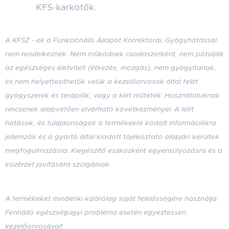
KFS-karkötők.
A KFSZ - ek a Funkcionális Állapot Korrektorai. Gyógyhatással
nem rendelkeznek. Nem működnek csodaszerként, nem pótolják
az egészséges életvitelt (étkezés, mozgás), nem gyógyítanak,
és nem helyettesíthetők velük a kezelőorvosok által felírt
gyógyszerek és terápiák, vagy a kiírt műtétek. Használatuknak
nincsenek alapvetően elvárható következményei. A leírt
hatások, és tulajdonságok a termékekre kódolt információkra
jellemzők
és a gyártó által kiadott tájékoztató alapján kerültek
megfogalmazásra
. Kiegészítő eszközként egyensúlyozásra és a
közérzet javítására szolgálnak.
A termékeket mindenki kizárólag saját felelősségére használja.
Fennálló egészségügyi probléma esetén egyeztessen
kezelőorvosával!