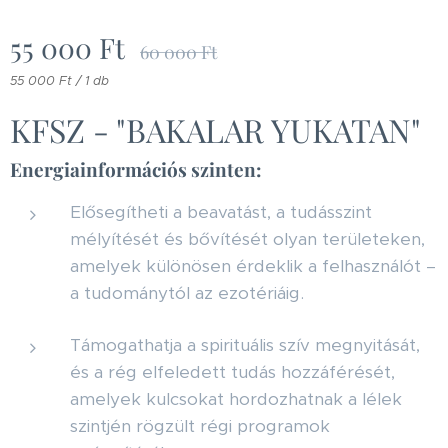
55 000
Ft
60 000
Ft
55 000 Ft / 1 db
KFSZ - "BAKALAR YUKATAN"
Energiainformációs szinten:
Elősegítheti a beavatást, a tudásszint
mélyítését és bővítését olyan területeken,
amelyek különösen érdeklik a felhasználót –
a tudománytól az ezotériáig.
Támogathatja a spirituális szív megnyitását,
és a rég elfeledett tudás hozzáférését,
amelyek kulcsokat hordozhatnak a lélek
szintjén rögzült régi programok