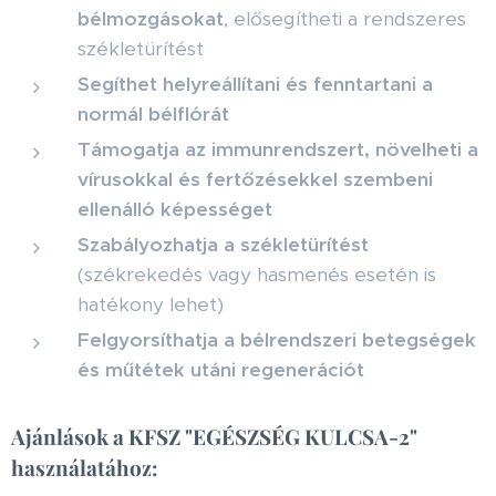
bélmozgásokat
, elősegítheti a rendszeres
székletürítést
Segíthet helyreállítani és fenntartani a
normál bélflórát
Támogatja az immunrendszert, növelheti a
vírusokkal és fertőzésekkel szembeni
ellenálló képességet
Szabályozhatja a székletürítést
(székrekedés vagy hasmenés esetén is
hatékony lehet)
Felgyorsíthatja a bélrendszeri betegségek
és műtétek utáni regenerációt
Ajánlások a KFSZ "EGÉSZSÉG KULCSA-2"
használatához: