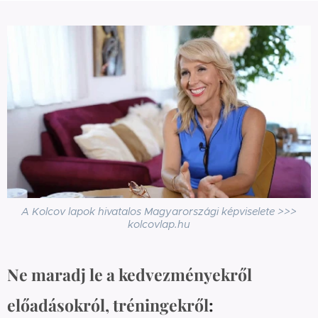
A Kolcov lapok hivatalos Magyarországi képviselete >>>
kolcovlap.hu
Ne maradj le a kedvezményekről
előadásokról, tréningekről
: