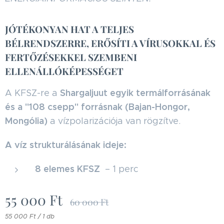
JÓTÉKONYAN HAT A TELJES
BÉLRENDSZERRE, ERŐSÍTI A VÍRUSOKKAL ÉS
FERTŐZÉSEKKEL SZEMBENI
ELLENÁLLÓKÉPESSÉGET
Shargaljuut egyik termálforrásának
A KFSZ-re a
és a "108 csepp" forrásnak (Bajan-Hongor,
Mongólia)
a vízpolarizációja van rögzítve.
A víz strukturálásának ideje:
8 elemes KFSZ
– 1 perc
55 000
Ft
60 000
Ft
55 000 Ft / 1 db