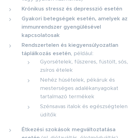
Krónikus stressz és depresszió esetén
Gyakori betegségek esetén, amelyek az
immunrendszer gyengülésével
kapcsolatosak
Rendszertelen és kiegyensúlyozatlan
táplálkozás esetén
, például:
Gyorsételek, fűszeres, füstölt, sós,
zsíros ételek
Nehéz húsételek, pékáruk és
mesterséges adalékanyagokat
tartalmazó termékek
Szénsavas italok és egészségtelen
üdítők
Étkezési szokások megváltoztatása
esetén
(pl. diétaváltás, életmódváltás)