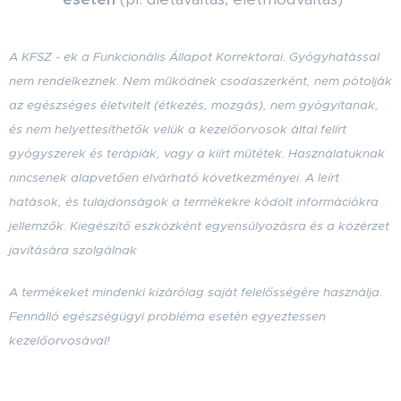
A KFSZ - ek a Funkcionális Állapot Korrektorai. Gyógyhatással
nem rendelkeznek. Nem működnek csodaszerként, nem pótolják
az egészséges életvitelt (étkezés, mozgás), nem gyógyítanak,
és nem helyettesíthetők velük a kezelőorvosok által felírt
gyógyszerek és terápiák, vagy a kiírt műtétek. Használatuknak
nincsenek alapvetően elvárható következményei. A leírt
hatások, és tulajdonságok a termékekre kódolt információkra
jellemzők. Kiegészítő eszközként egyensúlyozásra és a közérzet
javítására szolgálnak
A termékeket mindenki kizárólag saját felelősségére használja.
Fennálló egészségügyi probléma esetén egyeztessen
kezelőorvosával!