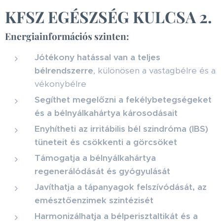
KFSZ EGÉSZSÉG KULCSA 2.
Energiainformációs szinten:
Jótékony hatással van a teljes
bélrendszerre
, különösen a vastagbélre és a
vékonybélre
Segíthet megelőzni a fekélybetegségeket
és a bélnyálkahártya károsodásait
Enyhítheti az irritábilis bél szindróma (IBS)
tüneteit és csökkenti a görcsöket
Támogatja a bélnyálkahártya
regenerálódását és gyógyulását
Javíthatja a tápanyagok felszívódását, az
emésztőenzimek szintézisét
Harmonizálhatja a bélperisztaltikát és a