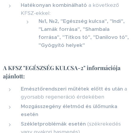
Hatékonyan kombinálható
a következő
KFSZ-ekkel:
№1, №2, "Egészség kulcsa", "Indi",
"Lamák forrása", "Shambala
forrása", "Titkos tó", "Danilovo tó",
"Gyógyító helyek"
A KFSZ "EGÉSZSÉG KULCSA-2" információja
ajánlott:
Emésztőrendszeri műtétek előtt és után
a
gyorsabb regeneráció érdekében
Mozgásszegény életmód és ülőmunka
esetén
Székletproblémák esetén
(székrekedés
vagy gyakori hasmenés)