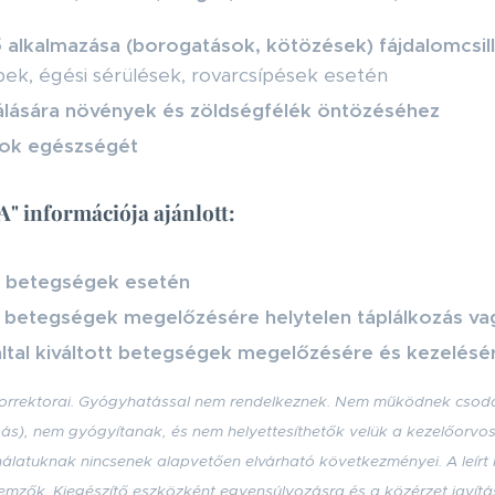
ső alkalmazása (borogatások, kötözések) fájdalomcsill
bek, égési sérülések, rovarcsípések esetén
rálására növények és zöldségfélék öntözéséhez
tok egészségét
információja ajánlott:
 betegségek esetén
betegségek megelőzésére helytelen táplálkozás vag
által kiváltott betegségek megelőzésére és kezelésé
 Korrektorai. Gyógyhatással nem rendelkeznek. Nem működnek csoda
gás), nem gyógyítanak, és nem helyettesíthetők velük a kezelőorvoso
ználatuknak nincsenek alapvetően elvárható következményei. A leírt
lemzők. Kiegészítő eszközként egyensúlyozásra és a közérzet javítá