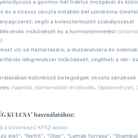
yensúlyozza a gyomor-bél traktus mozgását és kiürül
 és a stressz okozta irritábilis bél szindróma tünetei
ranyagcserét, segíti a koleszterinszint szabályozását
ellékvesék működését és a hormontermelést
(szteroi
n)
rvezet víz-só háztartására, a duzzanatokra és ödémák
rifériás idegrendszer működését, segítheti a vér- é
nerálásában különböző betegségek okozta sérülések
elés
(tapintás, hőmérséklet-érzékelés, fájdalomérzet, í
ÉG KULCSA" használatához:
ó
a következő KFSZ-ekkel:
ú élet", "Nefrit", "Olgir", "Lamák forrása", "Shambal