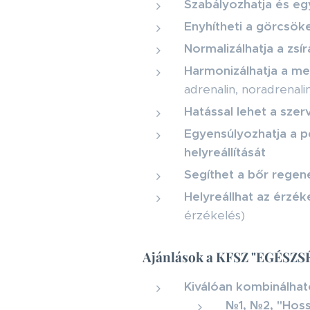
Szabályozhatja és eg
Enyhítheti a görcsöket
Normalizálhatja a zsí
Harmonizálhatja a m
adrenalin, noradrenali
Hatással lehet a sze
Egyensúlyozhatja a pe
helyreállítását
Segíthet a bőr rege
Helyreállhat az érzék
érzékelés)
Ajánlások a KFSZ "EGÉSZS
Kiválóan kombinálhat
№1, №2, "Hossz