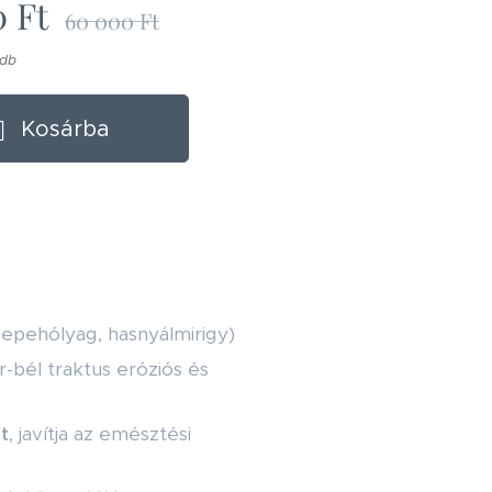
0
Ft
60 000
Ft
 db
Kosárba
 epehólyag, hasnyálmirigy)
bél traktus eróziós és
t
, javítja az emésztési