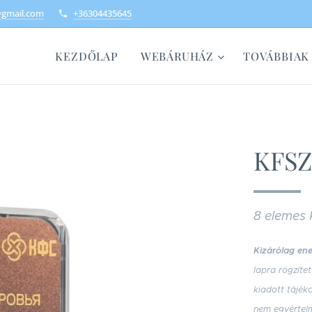
@gmail.com
+36304435645
KEZDŐLAP
WEBÁRUHÁZ
TOVÁBBIAK
KFSZ
8 elemes
Kizárólag ene
lapra rögzíte
kiadott tájék
nem egyértel