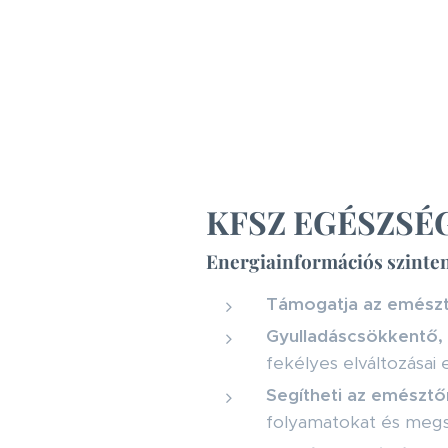
KFSZ EGÉSZSÉ
Energiainformációs szinte
Támogatja az emész
Gyulladáscsökkentő, 
fekélyes elváltozásai
Segítheti az emésztő
folyamatokat és megs