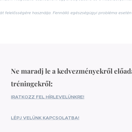
át felelősségére használja. Fennálló egészségügyi probléma eseté
Ne maradj le a kedvezményekről előad
tréningekről
:
IRATKOZZ FEL HÍRLEVELÜNKRE!
LÉPJ VELÜNK KAPCSOLATBA!