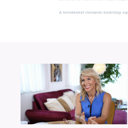
A termékeket mindenki kizárólag saj