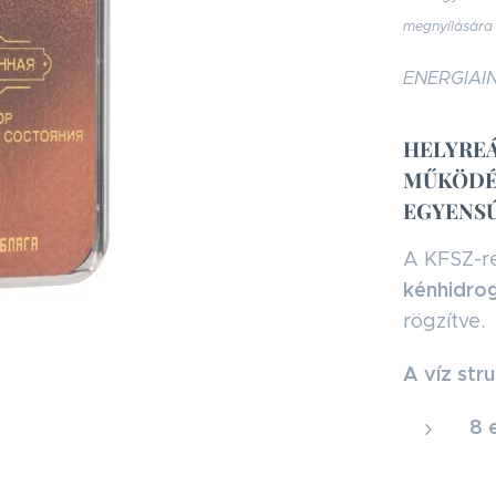
megnyílására
ENERGIAI
HELYREÁ
MŰKÖDÉS
EGYENSÚ
A KFSZ-r
kénhidrog
rögzítve.
A víz stru
8 