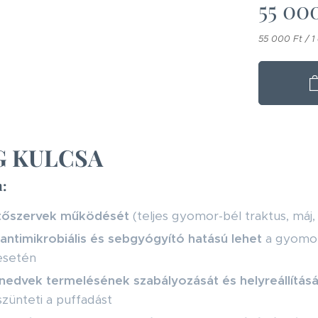
55 00
55 000 Ft / 1
G KULCSA
n:
tőszervek működését
(teljes gyomor-bél traktus, máj,
antimikrobiális és sebgyógyító hatású lehet
a gyomor-
 esetén
nedvek termelésének szabályozását és helyreállításá
zünteti a puffadást