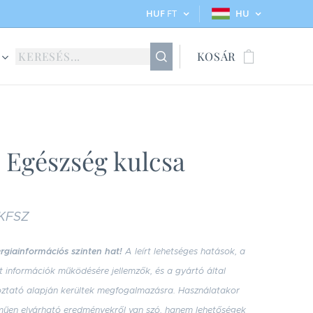
HUF
FT
HU
KOSÁR
 Egészség kulcsa
 KFSZ
rgiainformációs szinten hat!
A leírt lehetséges hatások, a
tt információk működésére jellemzők, és a gyártó által
oztató alapján kerültek megfogalmazásra. Használatakor
műen elvárható eredményekről van szó, hanem lehetőségek