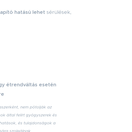
apító hatású lehet
sérülések,
y étrendváltás esetén
re
szerként, nem pótolják az
k által felírt gyógyszerek és
 hatások, és tulajdonságok a
sára szolgálnak.