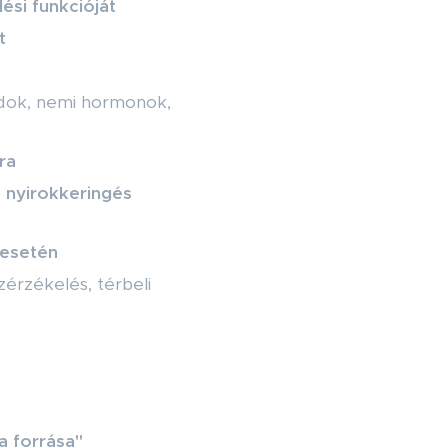
ési funkcióját
t
dok, nemi hormonok,
ra
s nyirokkeringés
 esetén
zérzékelés, térbeli
a forrása"