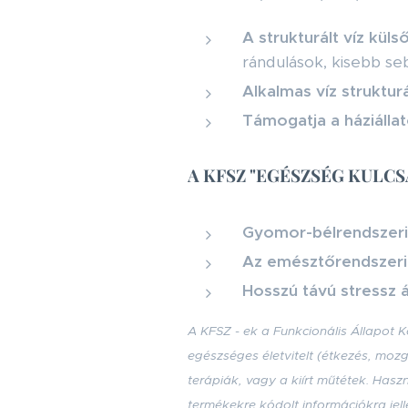
A strukturált víz kül
rándulások, kisebb se
Alkalmas víz struktu
Támogatja a háziálla
A KFSZ "EGÉSZSÉG KULCSA" 
Gyomor-bélrendszeri
Az emésztőrendszeri 
Hosszú távú stressz 
A KFSZ - ek a Funkcionális Állapot
egészséges életvitelt (étkezés, moz
terápiák, vagy a kiírt műtétek. Has
termékekre kódolt információkra jel