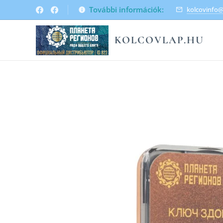
További információk:
kolcovinfo
KOLCOVLAP.HU