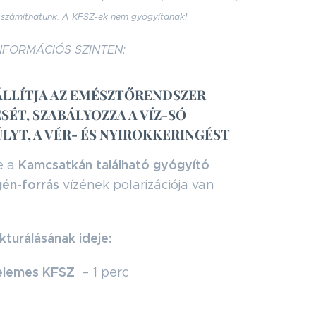
 számíthatunk. A KFSZ-ek nem gyógyítanak!
NFORMÁCIÓS SZINTEN:
LLÍTJA AZ EMÉSZTŐRENDSZER
ÉT, SZABÁLYOZZA A VÍZ-SÓ
LYT, A VÉR- ÉS NYIROKKERINGÉST
Kamcsatkán található gyógyító
e a
én-forrás
vízének polarizációja van
kturálásának ideje:
elemes KFSZ
– 1 perc