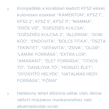
Kompatibilis a korábban kiadott KFSZ-ekkel,
különösen ezekkel: "KAMERTON", KFSZ 1",
KFSZ 2", KFSZ 5", KFSZ 11", "MAMMA",
"ERŐS VÍZ", "EGÉSZSÉG KULCSA",
"EGÉSZSÉG KULCSA 2", "ALLERGIA", "GOBI
KÓD", "ENDOVITA", "BÖLCS TITKA", "TISZTA
TEKINTET", "GEPAVITA", "ZSIVA", "OLGIR",
"LÁMÁK FORRÁSA", "EXTRA LOR",
"AMARANT", "ÉLET FORRÁSA", "TITKOS
TÓ", "DANILOVA TÓ", "HOSSZÚ ÉLET",
"GYÓGYÍTÓ HELYEK", "HATALMAS HEGY
FORRÁSA", "FŐNIX"
Hatékony lehet időzóna-váltás után, illetve
váltott műszakos munkarendhez való
alkalmazkodás során