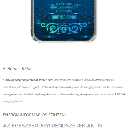
5 elemes KFSZ
Kizárólag energiainformációs szinten hat!
A leírt lehetséges hatások, a lapra rögzített információk
működésére jellemzők, és a gyártó által kiadott tájékoztató alapján kerültek megfogalmazásra. Használatakor
nem egyértelműen elvárható eredményekről van szó, hanem lehetőségek megnyílására számíthatunk. A KFSZ-ek
nem gyógyítanak!
ENERGIAINFORMÁCIÓS SZINTEN:
AZ EGÉSZSÉGÜGYI RENDSZEREK AKTÍV