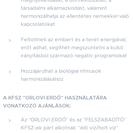
megnyilvánulását, a döntéshozatalt, a
társadalmi alkalmazkodást, valamint
harmonizálhatja az ellentétes nemekkel való
kapcsolatokat
Feltöltheti az embert és a teret energiával,
erőt adhat, segíthet megszüntetni a külső
irányításból származó negatív programokat
Hozzájárulhat a biológiai ritmusok
harmonizálásához
A KFSZ "ORLOVI ERDŐ" HASZNÁLATÁRA
VONATKOZÓ AJÁNLÁSOK:
Az "ОRLOVI ERDŐ" és az "FELSZABADÍTÓ"
KFSZ-ek párt alkotnak: "élő víz/holt víz"