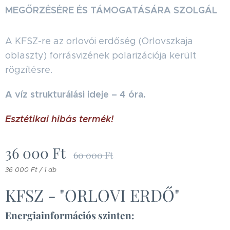
MEGŐRZÉSÉRE ÉS TÁMOGATÁSÁRA SZOLGÁL
A KFSZ-re az orlovói erdőség (Orlovszkaja
oblaszty) forrásvizének polarizációja került
rögzítésre.
A víz strukturálási ideje – 4 óra.
Esztétikai hibás termék!
36 000
Ft
60 000
Ft
36 000 Ft / 1 db
KFSZ - "ORLOVI ERDŐ"
Energiainformációs szinten: