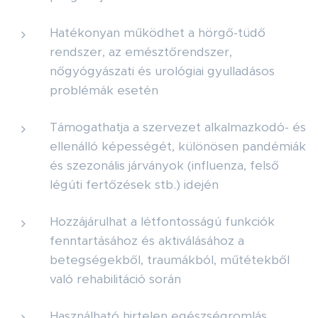
Hatékonyan működhet a hörgő-tüdő
rendszer, az emésztőrendszer,
nőgyógyászati és urológiai gyulladásos
problémák esetén
Támogathatja a szervezet alkalmazkodó- és
ellenálló képességét, különösen pandémiák
és szezonális járványok (influenza, felső
légúti fertőzések stb.) idején
Hozzájárulhat a létfontosságú funkciók
fenntartásához és aktiválásához a
betegségekből, traumákból, műtétekből
való rehabilitáció során
Használható hirtelen egészségromlás