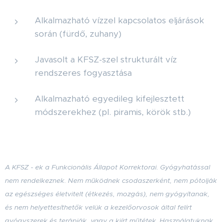
Alkalmazható vízzel kapcsolatos eljárások
során (fürdő, zuhany)
Javasolt a KFSZ-szel strukturált víz
rendszeres fogyasztása
Alkalmazható egyedileg kifejlesztett
módszerekhez (pl. piramis, körök stb.)
A KFSZ - ek a Funkcionális Állapot Korrektorai. Gyógyhatással
nem rendelkeznek. Nem működnek csodaszerként, nem pótolják
az egészséges életvitelt (étkezés, mozgás), nem gyógyítanak,
és nem helyettesíthetők velük a kezelőorvosok által felírt
gyógyszerek és terápiák, vagy a kiírt műtétek. Használatuknak