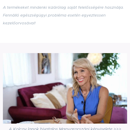
A termékeket mindenki kizárólag saját felelősségére használja.
Fennálló egészségügyi probléma esetén egyeztessen
kezelőorvosával!
A Kolcov lapok hivatalos Magyarországi képviselete >>>