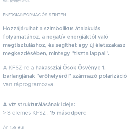
nem gyógyítanak!
ENERGIAINFORMÁCIÓS SZINTEN:
Hozzájárulhat a szimbolikus átalakulás
folyamatához, a negatív energiáktól való
megtisztuláshoz, és segíthet egy új életszakasz
megkezdésében, mintegy "tiszta lappal".
hakassziai Ősök Ösvénye 1.
A KFSZ-re a
barlangjának "erőhelyéről" származó polarizáció
van ráprogramozva.
A víz strukturálásának ideje:
15 másodperc
> 8 elemes KFSZ :
Ár: 159 eur