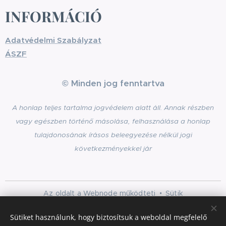
INFORMÁCIÓ
Adatvédelmi Szabályzat
ÁSZF
© Minden jog fenntartva
A honlap teljes tartalma jogvédelem alatt áll. Annak részben
vagy egészben történő másolása, felhasználása a honlap
tulajdonosának írásos beleegyezése nélkül jogi
következményekkel jár
Az oldalt a
Webnode
működteti
Sütik
Nyelvek
Sütiket használunk, hogy biztosítsuk a weboldal megfelelő