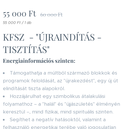
55 000
Ft
60 000
Ft
55 000 Ft / 1 db
KFSZ - "ÚJRAINDÍTÁS -
TISZTÍTÁS"
Energiainformációs szinten:
Támogathatja a múltból származó blokkok és
programok feloldását, az "újrakezdést", egy új út
elindítását tiszta alapokról.
Hozzájárulhat egy szimbolikus átalakulási
folyamathoz – a "halál" és "újjászületés" élményén
keresztül –, mind fizikai, mind spirituális szinten.
Segíthet a negatív hatásoktól, valamint a
felhasználó energetikai terébe való jogosulatlan