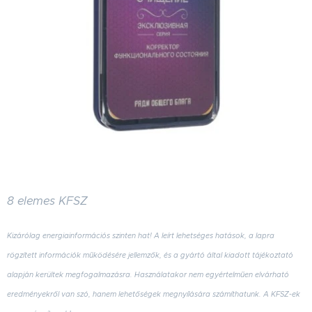
8 elemes KFSZ
Kizárólag energiainformációs szinten hat
! A leírt lehetséges hatások, a lapra
rögzített információk működésére jellemzők, és a gyártó által kiadott tájékoztató
alapján kerültek megfogalmazásra. Használatakor nem egyértelműen elvárható
eredményekről van szó, hanem lehetőségek megnyílására számíthatunk. A KFSZ-ek