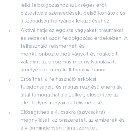
lelki feldolgozáshoz szükséges erőt
biztosítva a szenvedések, belső korlátok és
a szabadság hiányának leküzdéséhez
Aktiválhatja az egoista vágyakat, traumákat
és sebeket azok feldolgozása érdekében. A
felhasználó felismerheti és
megkülönböztetheti vágyait és reakcióit,
valamint az egoizmus megnyilvánulásait,
amelyekkel meg kell tanulnia bánni
Erősítheti a felhasználó erkölcsi
tulajdonságait, és magas rezgésű energiák
által támogathatja a Lelket, elősegítve az
élet helyes irányainak felismerését
Elősegítheti a 4. csakra (szívcsakra)
megnyílását: az önszeretet, az emberek és
a világmindenség iránti szeretet