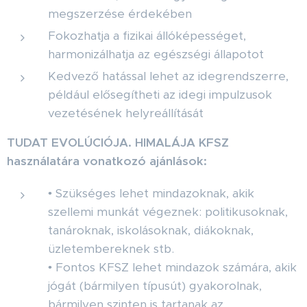
megszerzése érdekében
Fokozhatja a fizikai állóképességet,
harmonizálhatja az egészségi állapotot
Kedvező hatással lehet az idegrendszerre,
például elősegítheti az idegi impulzusok
vezetésének helyreállítását
TUDAT EVOLÚCIÓJA. HIMALÁJA KFSZ
használatára vonatkozó ajánlások:
• Szükséges lehet mindazoknak, akik
szellemi munkát végeznek: politikusoknak,
tanároknak, iskolásoknak, diákoknak,
üzletembereknek stb.
• Fontos KFSZ lehet mindazok számára, akik
jógát (bármilyen típusút) gyakorolnak,
bármilyen szinten is tartanak az