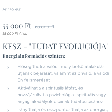
Ár: 145 eur
55 000
Ft
60 000
Ft
55 000 Ft / 1 db
KFSZ - "TUDAT EVOLUCIÓJA"
Energiainformációs szinten:
Elősegítheti a valódi, mély belső átalakulás
útjának bejárását, valamint az önvaló, a valódi
Én felismerését
Aktiválhatja a spirituális látást, és
hozzájárulhat a pszichológiai, spirituális vagy
anyagi akadályok okainak tudatosításához
Irányíthatja és összpontosíthatja az energiát,