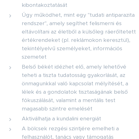
kibontakoztatását
Úgy működhet, mint egy "tudati antiparazita
rendszer", amely segíthet felismerni és
eltávolítani az életből a külsőleg ráerőltetett
értékrendeket (pl. reklámokon keresztül),
tekintélyelvű személyeket, információs
szemetet
Belső békét idézhet elő, amely lehetővé
teheti a tiszta tudatosság gyakorlását, az
önmagunkkal való kapcsolat mélyítését, a
lélek és a gondolatok tisztaságának belső
fókuszálását, valamint a mentális test
magasabb szintre emelését
Aktiválhatja a kundalini energiát
A bölcsek rezgési szintjére emelheti a
felhasználót, tanács vagy támogatás