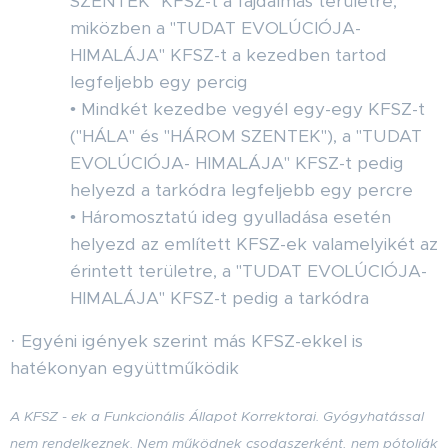
SZENTEK" KFSZ-t a fájdalmas területre,
miközben a "TUDAT EVOLÚCIÓJA-
HIMALÁJA" KFSZ-t a kezedben tartod
legfeljebb egy percig
• Mindkét kezedbe vegyél egy-egy KFSZ-t
("HÁLA" és "HÁROM SZENTEK"), a "TUDAT
EVOLÚCIÓJA- HIMALÁJA" KFSZ-t pedig
helyezd a tarkódra legfeljebb egy percre
• Háromosztatú ideg gyulladása esetén
helyezd az említett KFSZ-ek valamelyikét az
érintett területre, a "TUDAT EVOLÚCIÓJA-
HIMALÁJA" KFSZ-t pedig a tarkódra
· Egyéni igények szerint más KFSZ-ekkel is
hatékonyan együttműködik
A KFSZ - ek a Funkcionális Állapot Korrektorai. Gyógyhatással
nem rendelkeznek. Nem működnek csodaszerként, nem pótolják