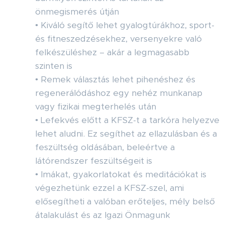
önmegismerés útján
• Kiváló segítő lehet gyalogtúrákhoz, sport-
és fitneszedzésekhez, versenyekre való
felkészüléshez – akár a legmagasabb
szinten is
• Remek választás lehet pihenéshez és
regenerálódáshoz egy nehéz munkanap
vagy fizikai megterhelés után
• Lefekvés előtt a KFSZ-t a tarkóra helyezve
lehet aludni. Ez segíthet az ellazulásban és a
feszültség oldásában, beleértve a
látórendszer feszültségeit is
• Imákat, gyakorlatokat és meditációkat is
végezhetünk ezzel a KFSZ-szel, ami
elősegítheti a valóban erőteljes, mély belső
átalakulást és az Igazi Önmagunk