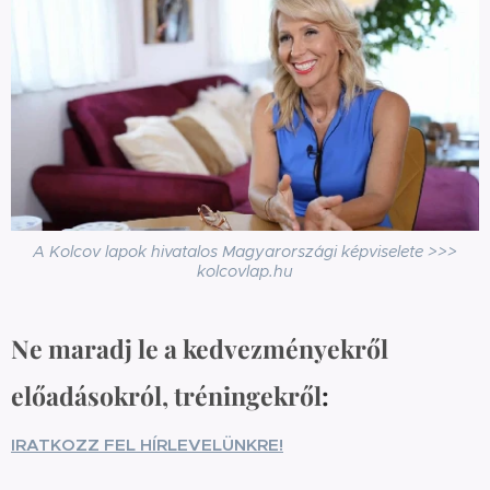
A Kolcov lapok hivatalos Magyarországi képviselete >>>
kolcovlap.hu
Ne maradj le a kedvezményekről
előadásokról, tréningekről
:
IRATKOZZ FEL HÍRLEVELÜNKRE!