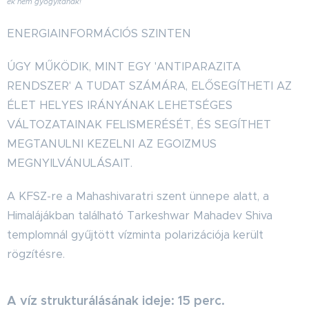
ek nem gyógyítanak!
ENERGIAINFORMÁCIÓS SZINTEN
ÚGY MŰKÖDIK, MINT EGY 'ANTIPARAZITA
RENDSZER' A TUDAT SZÁMÁRA, ELŐSEGÍTHETI AZ
ÉLET HELYES IRÁNYÁNAK LEHETSÉGES
VÁLTOZATAINAK FELISMERÉSÉT, ÉS SEGÍTHET
MEGTANULNI KEZELNI AZ EGOIZMUS
MEGNYILVÁNULÁSAIT.
A KFSZ-re a Mahashivaratri szent ünnepe alatt, a
Himalájákban található Tarkeshwar Mahadev Shiva
templomnál gyűjtött vízminta polarizációja került
rögzítésre.
A víz strukturálásának ideje: 15 perc.