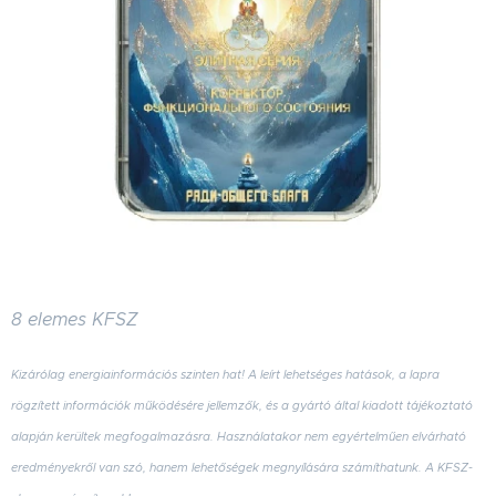
8 elemes KFSZ
Kizárólag energiainformációs szinten hat
! A leírt lehetséges hatások, a lapra
rögzített információk működésére jellemzők, és a gyártó által kiadott tájékoztató
alapján kerültek megfogalmazásra. Használatakor nem egyértelműen elvárható
eredményekről van szó, hanem lehetőségek megnyílására számíthatunk. A KFSZ-