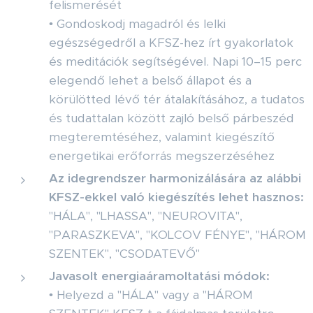
felismerését
• Gondoskodj magadról és lelki
egészségedről a KFSZ-hez írt gyakorlatok
és meditációk segítségével. Napi 10–15 perc
elegendő lehet a belső állapot és a
körülötted lévő tér átalakításához, a tudatos
és tudattalan között zajló belső párbeszéd
megteremtéséhez, valamint kiegészítő
energetikai erőforrás megszerzéséhez
Az idegrendszer harmonizálására az alábbi
KFSZ-ekkel való kiegészítés lehet hasznos:
"HÁLA", "LHASSA", "NEUROVITA",
"PARASZKEVA", "KOLCOV FÉNYE", "HÁROM
SZENTEK", "CSODATEVŐ"
Javasolt energiaáramoltatási módok:
• Helyezd a "HÁLA" vagy a "HÁROM