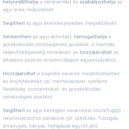
helyreállíthatja
a véráramlást és
szabályozhatja
az
agyi erek működését.
Segítheti
az agyi érelmeszesedés megelőzését.
Serkentheti
az agyi aktivitást,
támogathatja
a
gondolkodás minőségének javulását, a mentális
teljesítőképesség növelését, és
hozzájárulhat
az
általános pszicho-érzelmi állapot egyensúlyához.
Hozzájárulhat
a kognitív zavarok megelőzéséhez
és enyhítéséhez (pl. memóriazavar, szellemi
fáradtság, koncentráció- és gondolkodási
nehézségek esetén).
Segítheti
az agyi keringési zavarokkal összefüggő
neuroszenzoros panaszok (pl. szédülés, fülzúgás,
émelygés, hányás, fejfájással együtt járó