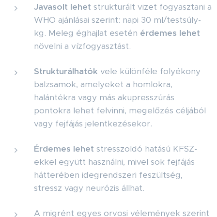
Javasolt lehet
strukturált vizet fogyasztani a
WHO ajánlásai szerint: napi 30 ml/testsúly-
kg. Meleg éghajlat esetén
érdemes lehet
növelni a vízfogyasztást.
Strukturálhatók
vele különféle folyékony
balzsamok, amelyeket a homlokra,
halántékra vagy más akupresszúrás
pontokra lehet felvinni, megelőzés céljából
vagy fejfájás jelentkezésekor.
Érdemes lehet
stresszoldó hatású KFSZ-
ekkel együtt használni, mivel sok fejfájás
hátterében idegrendszeri feszültség,
stressz vagy neurózis állhat.
A migrént egyes orvosi vélemények szerint