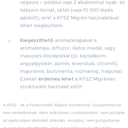
végezni – például napi 2 alkalommal nyak- és
hátizom tornát, sétát (napi 10 000 lépés
ajánlott), amit a KFSZ Migrén használatával
lehet kiegészíteni.
Kiegészíthető
aromaterápiával is:
aromalámpa, diffúzor, illatos medál, vagy
masszázs illóolajokkal (pl. bazsalikom,
angyalgyökér, jázmin, levendula, citromfű,
majoránna, borsmenta, rozmaring, fragonia).
Ezeket
érdemes lehet
a KFSZ Migrénen
strukturálni használat előtt.
A KFSZ - ek a Funkcionális Állapot Korrektorai. Gyógyhatással
nem rendelkeznek. Nem működnek csodaszerként, nem pótolják
az egészséges életvitelt (étkezés, mozgás), nem gyógyítanak,