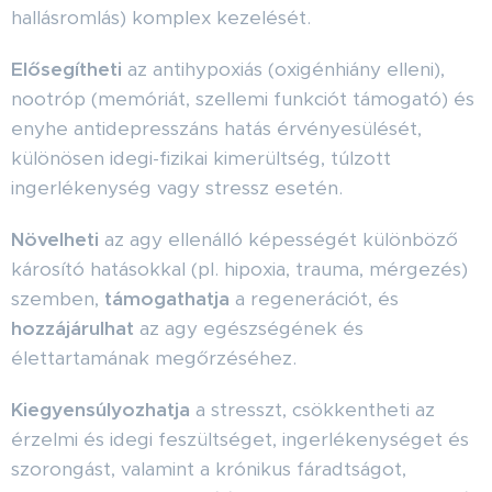
hallásromlás) komplex kezelését.
Elősegítheti
az antihypoxiás (oxigénhiány elleni),
nootróp (memóriát, szellemi funkciót támogató) és
enyhe antidepresszáns hatás érvényesülését,
különösen idegi-fizikai kimerültség, túlzott
ingerlékenység vagy stressz esetén.
Növelheti
az agy ellenálló képességét különböző
károsító hatásokkal (pl. hipoxia, trauma, mérgezés)
szemben,
támogathatja
a regenerációt, és
hozzájárulhat
az agy egészségének és
élettartamának megőrzéséhez.
Kiegyensúlyozhatja
a stresszt, csökkentheti az
érzelmi és idegi feszültséget, ingerlékenységet és
szorongást, valamint a krónikus fáradtságot,