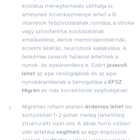
krónikus méregterhelés válthatja ki,
amelynek következménye lehet a B-
vitaminok felszívódásának romlása, a stroke
vagy szívinfarktus kockázatának
emelkedése, illetve memóriaproblémák,
érzelmi labilitás, neurózisok kialakulása. A
biokémiai zavarok hatással lehetnek a
nyirok- és epeáramlásra is. Ezért
javasolt
lehet
az epe reológiájának és az epe-
nyirokáramlásnak a támogatása a
KFSZ
Migrén
és más korrektorok segítségével.
Migrénes roham esetén
érdemes lehet
kis
kortyokban 1–2 pohár meleg (lehetőleg
strukturált) vizet inni. A lábak forró vízben
való áztatása
segítheti
az agyi érgörcsök