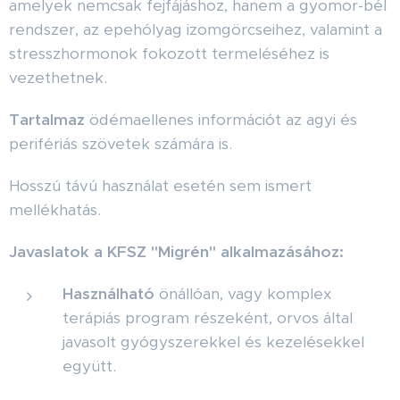
amelyek nemcsak fejfájáshoz, hanem a gyomor-bél
rendszer, az epehólyag izomgörcseihez, valamint a
stresszhormonok fokozott termeléséhez is
vezethetnek.
Tartalmaz
ödémaellenes információt az agyi és
perifériás szövetek számára is.
Hosszú távú használat esetén sem ismert
mellékhatás.
Javaslatok a KFSZ "Migrén" alkalmazásához:
Használható
önállóan, vagy komplex
terápiás program részeként, orvos által
javasolt gyógyszerekkel és kezelésekkel
együtt.