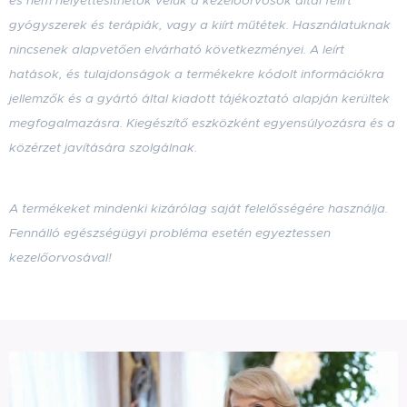
és nem helyettesíthetők velük a kezelőorvosok által felírt
gyógyszerek és terápiák, vagy a kiírt műtétek. Használatuknak
nincsenek alapvetően elvárható következményei. A leírt
hatások, és tulajdonságok a termékekre kódolt információkra
jellemzők
és a gyártó által kiadott tájékoztató alapján kerültek
megfogalmazásra
. Kiegészítő eszközként egyensúlyozásra és a
közérzet javítására szolgálnak.
A termékeket mindenki kizárólag saját felelősségére használja.
Fennálló egészségügyi probléma esetén egyeztessen
kezelőorvosával!