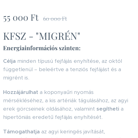
55 000
Ft
60 000
Ft
KFSZ - "MIGRÉN"
Energiainformációs szinten:
Célja
minden típusú fejfájás enyhítése, az októl
függetlenül – beleértve a tenziós fejfájást és a
migrént is.
Hozzájárulhat
a koponyaűri nyomás
mérsékléséhez, a kis artériák tágulásához, az agyi
erek görcseinek oldásához, valamint
segítheti
a
hipertóniás eredetű fejfájás enyhítését.
Támogathatja
az agyi keringés javítását,