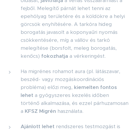
oldását,
javíthatja
a vénás visszaáramlást a
fejből. Melegítő párnát lehet tenni az
epehólyag területére és a köldökre a helyi
görcsök enyhítésére. A tarkóra hideg
borogatás javasolt a koponyaűri nyomás
csökkentésére, míg a vállöv és tarkó
melegítése (borsfolt, meleg borogatás,
kenőcs)
fokozhatja
a vérkeringést.
Ha migrénes rohamot aura (pl. látászavar,
beszéd- vagy mozgáskoordinációs
probléma) előzi meg,
kiemelten fontos
lehet
a gyógyszeres kezelés időben
történő alkalmazása, és ezzel párhuzamosan
a
KFSZ Migrén
használata.
Ajánlott lehet
rendszeres testmozgást is