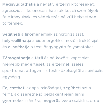
Megnyugtathatja
a negatív érzelmi kitöréseket,
agressziót – különösen, ha azok közeli személyek
felé irányulnak, és védekezés nélküli helyzetben
történnek.
Segítheti
a finomenergiák szinkronizálását,
helyreállíthatja
a bioenergetikai mező struktúráját,
és
elindíthatja
a testi öngyógyító folyamatokat.
Támogathatja
a férfi és nő közötti kapcsolat
mélyebb megértését, az érzelmek széles
spektrumát átfogva – a testi közelségtől a spirituális
egységig.
Fejlesztheti
az apai minőséget,
segítheti
azt a
férfit, aki szeretne jó példaként jelen lenni
gyermekei számára,
megerősítve
a családi szerep