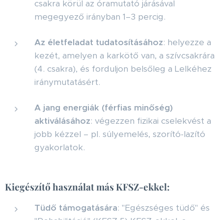
csakra körül az óramutató járásával
megegyező irányban 1–3 percig.
Az életfeladat tudatosításához
: helyezze a
kezét, amelyen a karkötő van, a szívcsakrára
(4. csakra), és forduljon belsőleg a Lelkéhez
iránymutatásért.
A jang energiák (férfias minőség)
aktiválásához
: végezzen fizikai cselekvést a
jobb kézzel – pl. súlyemelés, szorító-lazító
gyakorlatok.
Kiegészítő használat más KFSZ-ekkel:
Tüdő támogatására
: "Egészséges tüdő" és