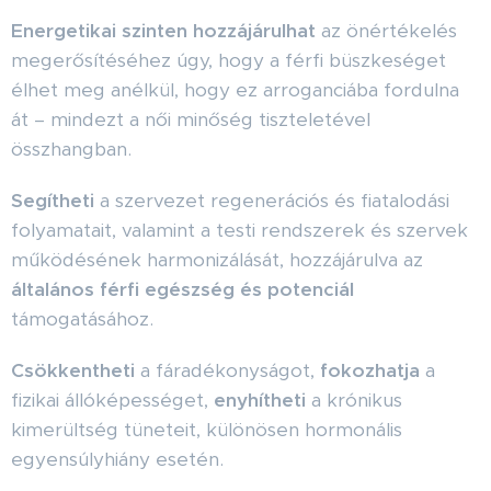
Energetikai szinten hozzájárulhat
az önértékelés
megerősítéséhez úgy, hogy a férfi büszkeséget
élhet meg anélkül, hogy ez arroganciába fordulna
át – mindezt a női minőség tiszteletével
összhangban.
Segítheti
a szervezet regenerációs és fiatalodási
folyamatait, valamint a testi rendszerek és szervek
működésének harmonizálását, hozzájárulva az
általános férfi egészség és potenciál
támogatásához.
Csökkentheti
a fáradékonyságot,
fokozhatja
a
fizikai állóképességet,
enyhítheti
a krónikus
kimerültség tüneteit, különösen hormonális
egyensúlyhiány esetén.