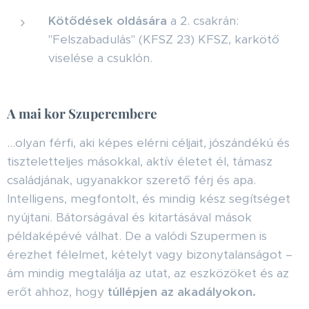
Kötődések oldására
a 2. csakrán:
"Felszabadulás" (KFSZ 23) KFSZ, karkötő
viselése a csuklón.
A mai kor Szuperembere
…olyan férfi, aki képes elérni céljait, jószándékú és
tiszteletteljes másokkal, aktív életet él, támasz
családjának, ugyanakkor szerető férj és apa.
Intelligens, megfontolt, és mindig kész segítséget
nyújtani. Bátorságával és kitartásával mások
példaképévé válhat. De a valódi Szupermen is
érezhet félelmet, kételyt vagy bizonytalanságot –
ám mindig megtalálja az utat, az eszközöket és az
erőt ahhoz, hogy
túllépjen az akadályokon.