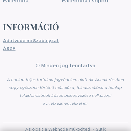
Facebook
Facebook csoport
INFORMÁCIÓ
Adatvédelmi Szabályzat
ÁSZF
© Minden jog fenntartva
A honlap teljes tartalma jogvédelem alatt áll. Annak részben
vagy egészben történő másolása, felhasználása a honlap
tulajdonosának írásos beleegyezése nélkül jogi
következményekkel jár
Az oldalt a
Webnode
működteti
Sütik