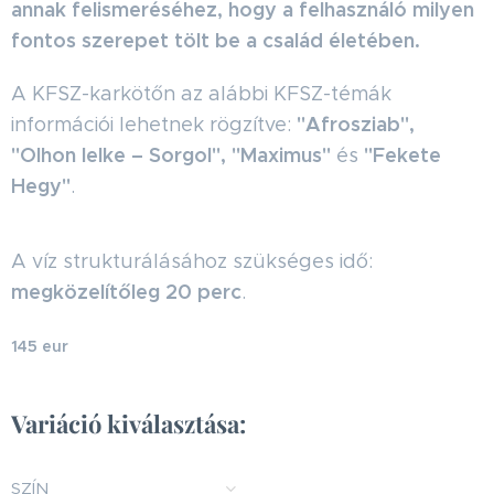
annak felismeréséhez, hogy a felhasználó milyen
fontos szerepet tölt be a család életében.
A KFSZ-karkötőn az alábbi KFSZ-témák
"Afrosziab",
információi lehetnek rögzítve:
"Olhon lelke – Sorgol", "Maximus"
"Fekete
és
Hegy"
.
A víz strukturálásához szükséges idő:
megközelítőleg 20 perc
.
145 eur
Variáció kiválasztása:
SZÍN