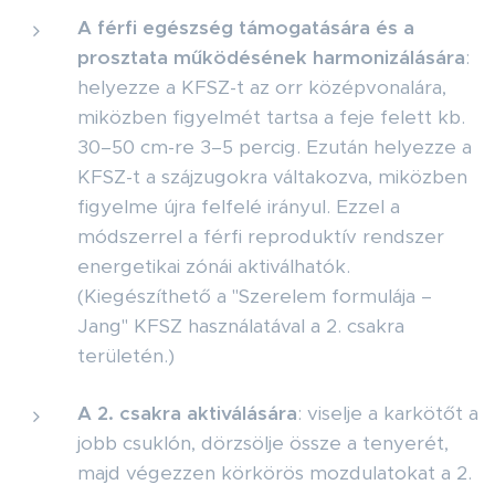
A férfi egészség támogatására és a
prosztata működésének harmonizálására
:
helyezze a KFSZ-t az orr középvonalára,
miközben figyelmét tartsa a feje felett kb.
30–50 cm-re 3–5 percig. Ezután helyezze a
KFSZ-t a szájzugokra váltakozva, miközben
figyelme újra felfelé irányul. Ezzel a
módszerrel a férfi reproduktív rendszer
energetikai zónái aktiválhatók.
(Kiegészíthető a "Szerelem formulája –
Jang" KFSZ használatával a 2. csakra
területén.)
A 2. csakra aktiválására
: viselje a karkötőt a
jobb csuklón, dörzsölje össze a tenyerét,
majd végezzen körkörös mozdulatokat a 2.