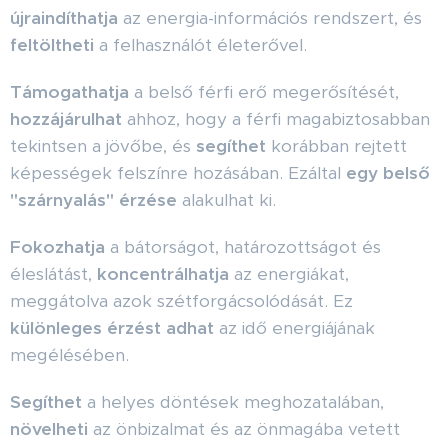
újraindíthatja
az energia-információs rendszert, és
feltöltheti
a felhasználót életerővel.
Támogathatja
a belső férfi erő megerősítését,
hozzájárulhat
ahhoz, hogy a férfi magabiztosabban
tekintsen a jövőbe, és
segíthet
korábban rejtett
képességek felszínre hozásában. Ezáltal
egy belső
"szárnyalás" érzése
alakulhat ki.
Fokozhatja
a bátorságot, határozottságot és
éleslátást,
koncentrálhatja
az energiákat,
meggátolva azok szétforgácsolódását. Ez
különleges érzést adhat
az idő energiájának
megélésében.
Segíthet
a helyes döntések meghozatalában,
növelheti
az önbizalmat és az önmagába vetett