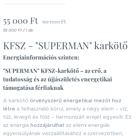
55 000
Ft
60 000
Ft
55 000 Ft / 1 db
KFSZ - "SUPERMAN" karkötő
Energiainformációs szinten:
"SUPERMAN" KFSZ-karkötő – az erő, a
tudatosság és az újjászületés energetikai
támogatása férfiaknak
A karkötő
örvényszerű energetikai mezőt hoz
létre
a felhasználó körül, amely a négy elem – víz,
tűz, levegő és föld – harmonizált erejét egyesíti. Ez
az energia
hozzájárulhat
az elemi energiák
egyensúlyának visszaállításához a szervezetben,