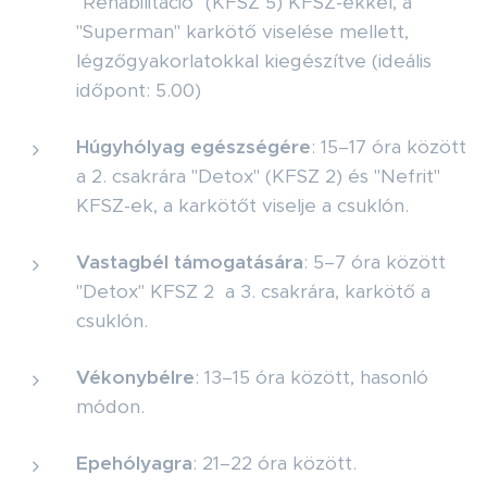
"Rehabilitáció" (KFSZ 5) KFSZ-ekkel, a
"Superman" karkötő viselése mellett,
légzőgyakorlatokkal kiegészítve (ideális
időpont: 5.00)
Húgyhólyag egészségére
: 15–17 óra között
a 2. csakrára "Detox" (KFSZ 2) és "Nefrit"
KFSZ-ek, a karkötőt viselje a csuklón.
Vastagbél támogatására
: 5–7 óra között
"Detox" KFSZ 2 a 3. csakrára, karkötő a
csuklón.
Vékonybélre
: 13–15 óra között, hasonló
módon.
Epehólyagra
: 21–22 óra között.