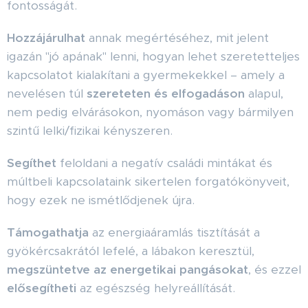
fontosságát.
Hozzájárulhat
annak megértéséhez, mit jelent
igazán "jó apának" lenni, hogyan lehet szeretetteljes
kapcsolatot kialakítani a gyermekekkel – amely a
nevelésen túl
szereteten és elfogadáson
alapul,
nem pedig elvárásokon, nyomáson vagy bármilyen
szintű lelki/fizikai kényszeren.
Segíthet
feloldani a negatív családi mintákat és
múltbeli kapcsolataink sikertelen forgatókönyveit,
hogy ezek ne ismétlődjenek újra.
Támogathatja
az energiaáramlás tisztítását a
gyökércsakrától lefelé, a lábakon keresztül,
megszüntetve az energetikai pangásokat
, és ezzel
elősegítheti
az egészség helyreállítását.