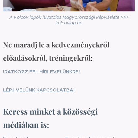
A Kolcov lapok hivatalos Magyarországi képviselete >>>
kolcovlap.hu
Ne maradj le a kedvezményekről
előadásokról, tréningekről
:
IRATKOZZ FEL HÍRLEVELÜNKRE!
LÉPJ VELÜNK KAPCSOLATBA!
Keress minket a közösségi
médiában is: