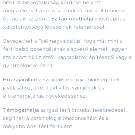
hitet. A bizonytalanság kérdése helyett
megszülethet az érzés: "Tudom, mit kell tennem –
és meg is teszem." Ez
támogathatja
a jövőépítés
kulcsfontosságú lépéseinek felismerését.
Bevezetheti a "célmegvalósítás" fogalmát mint a
férfi belső potenciáljának alapvető elemét, legyen
szó sportról, üzletről, kapcsolatok építéséről vagy a
gyermeknevelésről.
Hozzájárulhat
a szexuális energia minőségének
javulásához, a férfi aktivitási szintjének és
életenergiájának növekedéséhez.
Támogathatja
az igazi férfi öntudat felébredését,
segítheti a pszichológiai önazonosítást és a
mélyebb önértést férfiként.