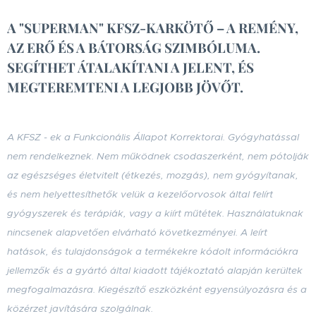
A "SUPERMAN" KFSZ-KARKÖTŐ – A REMÉNY,
AZ ERŐ ÉS A BÁTORSÁG SZIMBÓLUMA.
SEGÍTHET ÁTALAKÍTANI A JELENT, ÉS
MEGTEREMTENI A LEGJOBB JÖVŐT.
A KFSZ - ek a Funkcionális Állapot Korrektorai. Gyógyhatással
nem rendelkeznek. Nem működnek csodaszerként, nem pótolják
az egészséges életvitelt (étkezés, mozgás), nem gyógyítanak,
és nem helyettesíthetők velük a kezelőorvosok által felírt
gyógyszerek és terápiák, vagy a kiírt műtétek. Használatuknak
nincsenek alapvetően elvárható következményei. A leírt
hatások, és tulajdonságok a termékekre kódolt információkra
jellemzők
és a gyártó által kiadott tájékoztató alapján kerültek
megfogalmazásra
. Kiegészítő eszközként egyensúlyozásra és a
közérzet javítására szolgálnak.