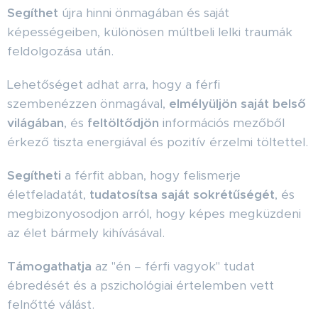
Segíthet
újra hinni önmagában és saját
képességeiben, különösen múltbeli lelki traumák
feldolgozása után.
Lehetőséget adhat arra, hogy a férfi
szembenézzen önmagával,
elmélyüljön saját belső
világában
, és
feltöltődjön
információs mezőből
érkező tiszta energiával és pozitív érzelmi töltettel.
Segítheti
a férfit abban, hogy felismerje
életfeladatát,
tudatosítsa saját sokrétűségét
, és
megbizonyosodjon arról, hogy képes megküzdeni
az élet bármely kihívásával.
Támogathatja
az "én – férfi vagyok" tudat
ébredését és a pszichológiai értelemben vett
felnőtté válást.