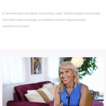
A termékeket mindenki kizárólag saját felelősségére használja.
Fennálló egészségügyi probléma esetén egyeztessen
kezelőorvosával!