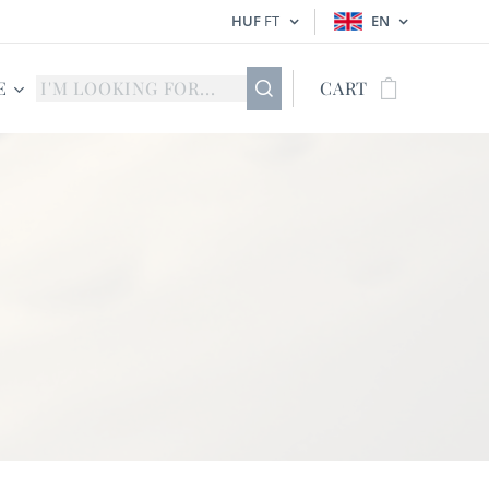
HUF
FT
EN
E
CART