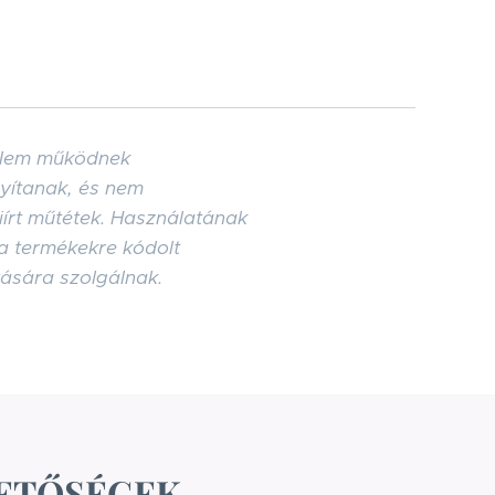
. Nem működnek
gyítanak, és nem
kiírt műtétek. Használatának
 a termékekre kódolt
tására szolgálnak.
ETŐSÉGEK