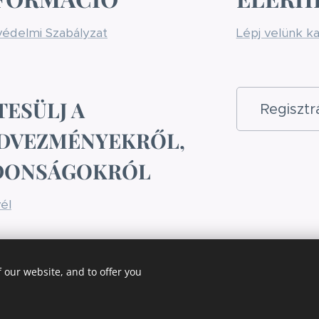
édelmi Szabályzat
Lépj velünk k
TESÜLJ A
Regiszt
DVEZMÉNYEKRŐL,
DONSÁGOKRÓL
vél
 our website, and to offer you
Langua