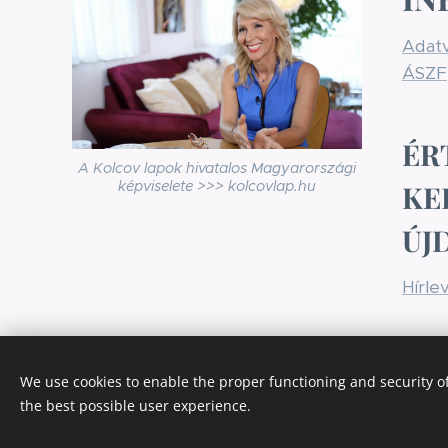
Adatv
ÁSZF
ÉR
A Kolcov lapok hivatalos Magyarországi
képviselete >>> kolcovlap.hu
KE
ÚJ
Hírle
We use cookies to enable the proper functioning and security of
the best possible user experience.
Az oldalt a
Webnode
működteti
Cookies