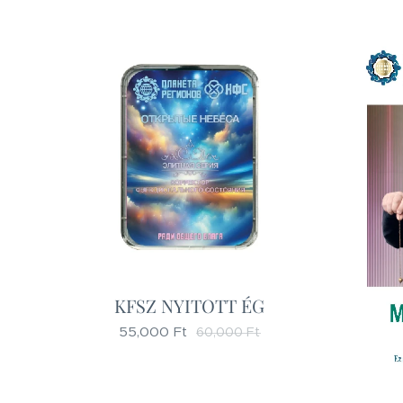
KFSZ NYITOTT ÉG
55,000
Ft
60,000
Ft