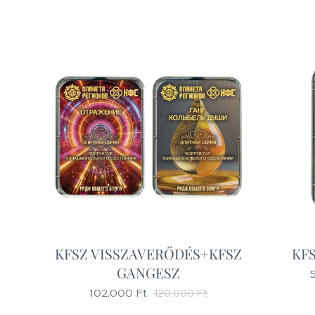
KFSZ VISSZAVERŐDÉS+KFSZ
KF
GANGESZ
102,000
Ft
120,000
Ft