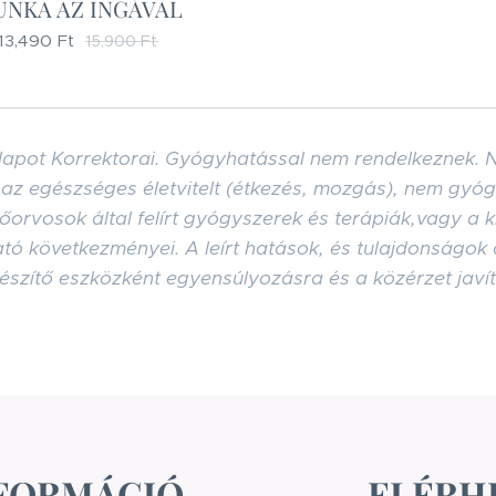
NKA AZ INGÁVAL
13,490
Ft
15,900
Ft
Állapot Korrektorai. Gyógyhatással nem rendelkeznek
az egészséges életvitelt (étkezés, mozgás), nem gyó
lőorvosok által felírt gyógyszerek és terápiák,vagy a 
tó következményei. A leírt hatások, és tulajdonságok
gészítő eszközként egyensúlyozásra és a közérzet javí
FORMÁCIÓ
ELÉRH