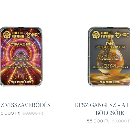
SZ VISSZAVERŐDÉS
KFSZ GANGESZ - A 
BÖLCSŐJE
55,000
Ft
60,000
Ft
55,000
Ft
60,000
F