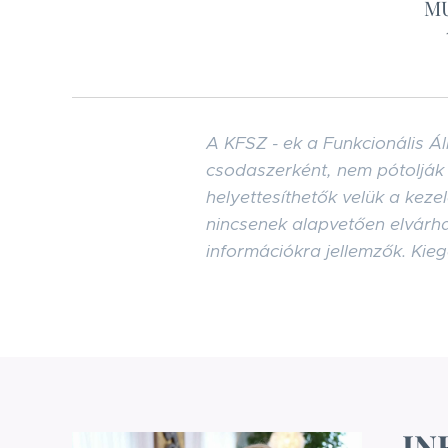
MU
A KFSZ - ek a Funkcionális 
csodaszerként, nem pótolják 
helyettesíthetők velük a keze
nincsenek alapvetően elvárha
információkra jellemzők. Kie
IN