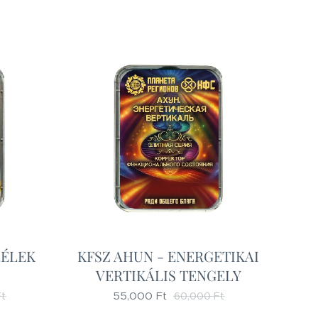
LÉLEK
KFSZ AHUN - ENERGETIKAI
VERTIKÁLIS TENGELY
55,000
Ft
t
60,000
Ft