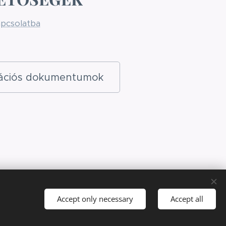
apcsolatba
rációs dokumentumok
Accept only necessary
Accept all
ges
Magyar
English
Currency
HUF Ft
EUR €