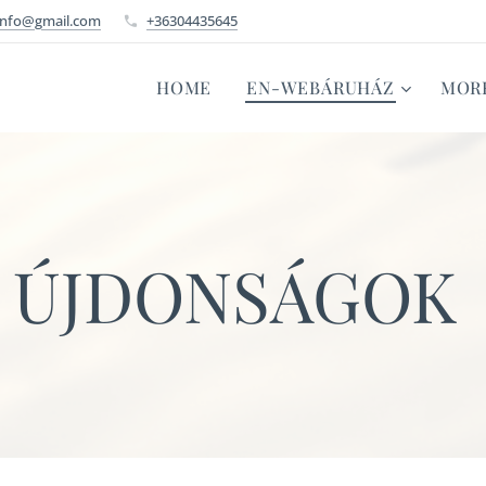
info@gmail.com
+36304435645
HOME
EN-WEBÁRUHÁZ
MOR
ÚJDONSÁGOK