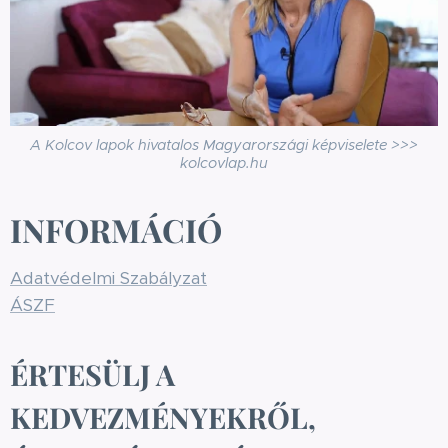
A Kolcov lapok hivatalos Magyarországi képviselete >>>
kolcovlap.hu
INFORMÁCIÓ
Adatvédelmi Szabályzat
ÁSZF
ÉRTESÜLJ A
KEDVEZMÉNYEKRŐL,