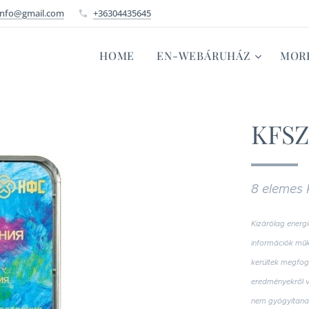
info@gmail.com
+36304435645
HOME
EN-WEBÁRUHÁZ
MOR
KFSZ
8 elemes
Kizárólag energi
információk műkö
kerültek megfo
eredményekről v
nem gyógyítana