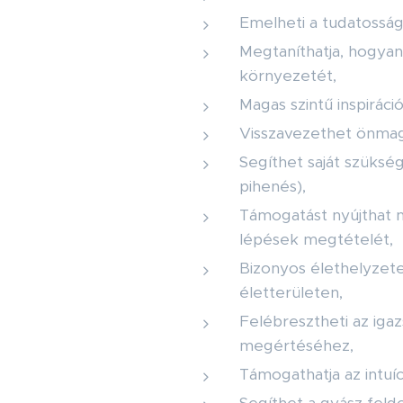
Emelheti a tudatosság 
Megtaníthatja, hogyan
környezetét,
Magas szintű inspirác
Visszavezethet önmagu
Segíthet saját szükség
pihenés),
Támogatást nyújthat n
lépések megtételét,
Bizonyos élethelyzete
életterületen,
Felébresztheti az iga
megértéséhez,
Támogathatja az intu