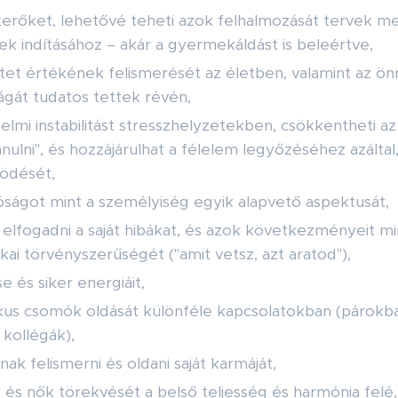
terőket, lehetővé teheti azok felhalmozását tervek m
ek indításához – akár a gyermekáldást is beleértve,
tet értékének felismerését az életben, valamint az ö
gát tudatos tettek révén,
elmi instabilitást stresszhelyzetekben, csökkentheti az
nulni", és hozzájárulhat a félelem legyőzéséhez azálta
ködését,
jóságot mint a személyiség egyik alapvető aspektusát,
 elfogadni a saját hibákat, és azok következményeit min
ai törvényszerűségét ("amit vetsz, azt aratod"),
e és siker energiáit,
kus csomók oldását különféle kapcsolatokban (párokba
kollégák),
nak felismerni és oldani saját karmáját,
 és nők törekvését a belső teljesség és harmónia felé,