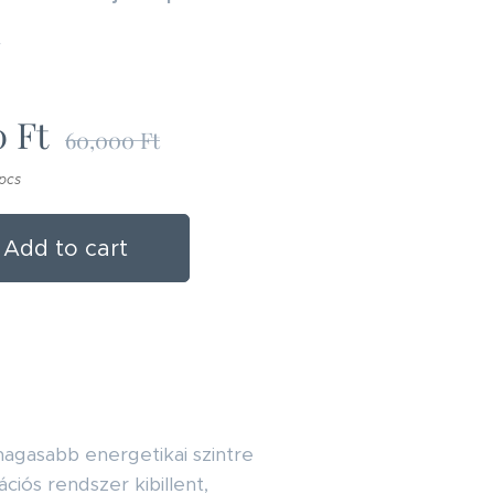
r
0
Ft
60,000
Ft
 pcs
Add to cart
 magasabb energetikai szintre
ciós rendszer kibillent,