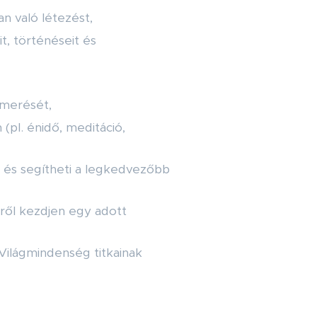
n való létezést,
t, történéseit és
smerését,
(pl. énidő, meditáció,
 és segítheti a legkedvezőbb
ről kezdjen egy adott
Világmindenség titkainak