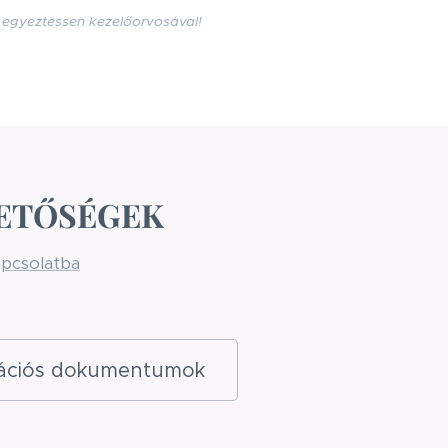
n egyeztessen kezelőorvosával!
ETŐSÉGEK
apcsolatba
rációs dokumentumok