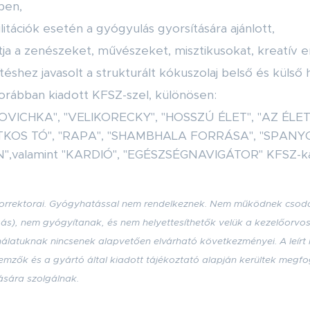
ben,
tációk esetén a gyógyulás gyorsítására ajánlott,
ja a zenészeket, művészeket, misztikusokat, kreatív 
hez javasolt a strukturált kókuszolaj belső és külső h
orábban kiadott KFSZ-szel, különösen:
KOVICHKA", "VELIKORECKY", "HOSSZÚ ÉLET", "AZ ÉLE
TKOS TÓ", "RAPA", "SHAMBHALA FORRÁSA", "SPAN
",valamint "KARDIÓ", "EGÉSZSÉGNAVIGÁTOR" KFSZ-k
 Korrektorai. Gyógyhatással nem rendelkeznek. Nem működnek csoda
gás), nem gyógyítanak, és nem helyettesíthetők velük a kezelőorvoso
ználatuknak nincsenek alapvetően elvárható következményei. A leírt
llemzők
és a gyártó által kiadott tájékoztató alapján kerültek meg
ására szolgálnak.