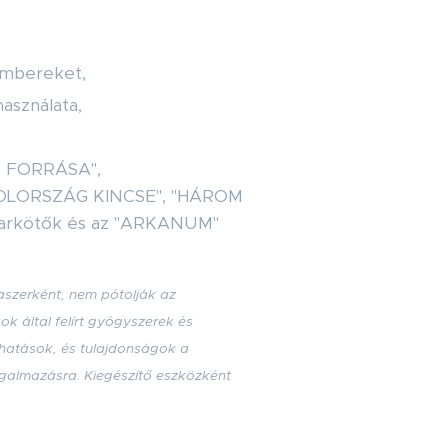
embereket,
asználata,
T FORRÁSA",
YOLORSZÁG KINCSE", "HÁROM
arkötők és az "ARKANUM"
szerként, nem pótolják az
k által felírt gyógyszerek és
 hatások, és tulajdonságok a
fogalmazásra
. Kiegészítő eszközként