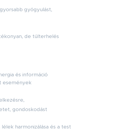
 gyorsabb gyógyulást,
tékonyan, de túlterhelés
ergia és információ
ánt események
elkezésre,
etetet, gondoskodást
a lélek harmonizálása és a test