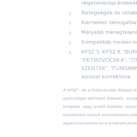
regenerációja érdeké
Betegségek és rehabili
Kiemelten támogathat
Mélyebb méregtelenítés
Kompatibilis minden k
KFSZ 5, KFSZ 9, "BU
"PETROVOCSKA", "TI
SZENTEK", "FUNGIMIN
sorozat korrektorai.
A KFSZ - ek a Funkcionális Állapot
egészséges életvitelt (étkezés, moz
terápiák, vagy a kiírt műtétek. Has
termékekre kódolt információkra je
egyensúlyozásra és a közérzet javít