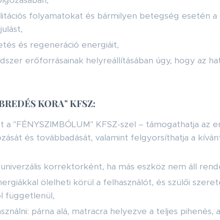
olgozásában,
litációs folyamatokat és bármilyen betegség esetén a
ulást,
letés és regeneráció energiáit,
szer erőforrásainak helyreállításában úgy, hogy az ha
 "ÉBREDÉS KORA" KFSZ:
t a "FÉNYSZIMBÓLUM" KFSZ-szel – támogathatja az en
zását és továbbadását, valamint felgyorsíthatja a kív
 univerzális korrektorként, ha más eszköz nem áll rend
rgiákkal ölelheti körül a felhasználót, és szülői szer
l függetlenül,
sználni: párna alá, matracra helyezve a teljes pihenés, 