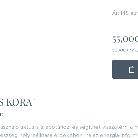
Ár: 145 eu
55,00
55,000 Ft / 1
S KORA"
n:
sználó aktuális állapotához, és segíthet visszatérni a
egészség helyreállítása érdekében, ha az energia-informá