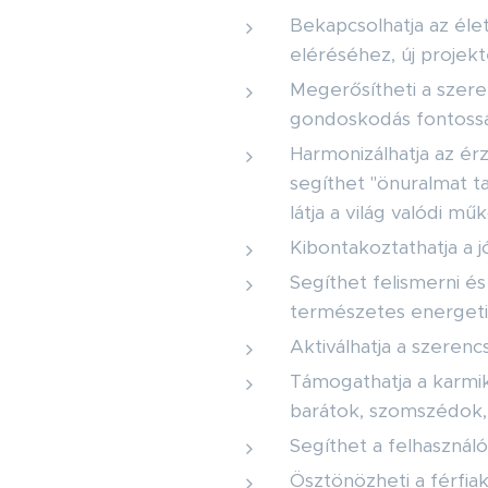
Bekapcsolhatja az éle
eléréséhez, új projekt
Megerősítheti a szere
gondoskodás fontossá
Harmonizálhatja az érz
segíthet "önuralmat ta
látja a világ valódi mű
Kibontakoztathatja a 
Segíthet felismerni és
természetes energetik
Aktiválhatja a szerencs
Támogathatja a karmi
barátok, szomszédok, 
Segíthet a felhasználó
Ösztönözheti a férfiak