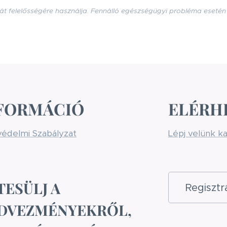
át felelősségére használja. Fennálló egészségügyi probléma eseté
FORMÁCIÓ
ELÉRH
édelmi Szabályzat
Lépj velünk k
TESÜLJ A
Regiszt
DVEZMÉNYEKRŐL,