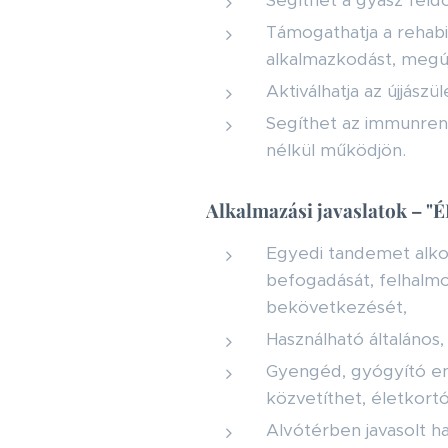
Segíthet a gyász feld
Támogathatja a rehabi
alkalmazkodást, megúj
Aktiválhatja az újjászü
Segíthet az immunrend
nélkül működjön.
Alkalmazási javaslatok –
Egyedi tandemet alko
befogadását, felhalmo
bekövetkezését,
Használható általános,
Gyengéd, gyógyító ene
közvetíthet, életkortó
Alvótérben javasolt ha