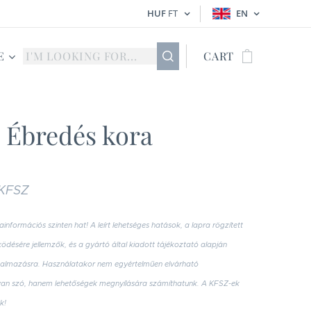
HUF
FT
EN
E
CART
 Ébredés kora
 KFSZ
ainformációs szinten hat! A leírt lehetséges hatások, a lapra rögzített
désére jellemzők, és a gyártó által kiadott tájékoztató alapján
galmazásra. Használatakor nem egyértelműen elvárható
an szó, hanem lehetőségek megnyílására számíthatunk. A KFSZ-ek
k!