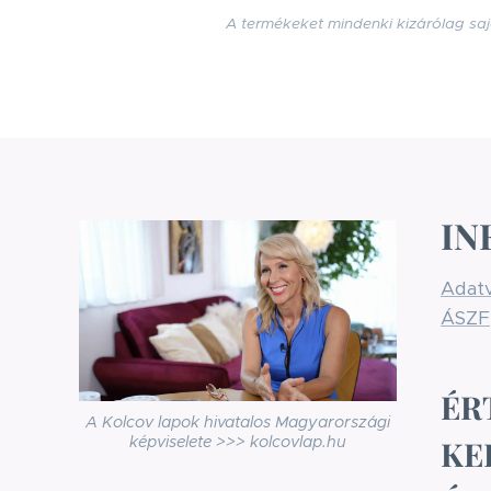
A termékeket mindenki kizárólag saj
IN
Adatv
ÁSZF
ÉR
A Kolcov lapok hivatalos Magyarországi
képviselete >>> kolcovlap.hu
KE