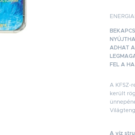
ENERGIA
BEKAPCS
NYÚJTHA
ADHAT A
LEGMAGA
FEL A H
A KFSZ-re
került rö
ünnepéne
Világteng
A víz stru