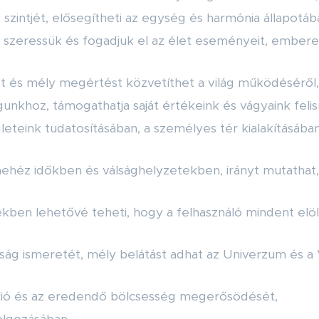
szintjét, elősegítheti az egység és harmónia állapotába
 szeressük és fogadjuk el az élet eseményeit, emberei
iót és mély megértést közvetíthet a világ működéséről,
nkhoz, támogathatja saját értékeink és vágyaink feli
leteink tudatosításában, a személyes tér kialakításában 
ehéz időkben és válsághelyzetekben, irányt mutathat,
kben lehetővé teheti, hogy a felhasználó mindent elöl
zság ismeretét, mély belátást adhat az Univerzum és a 
íció és az eredendő bölcsesség megerősödését,