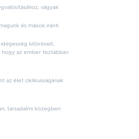
egvalósításához, vágyak
nmagunk és mások iránti
 idegesség kitöréseit,
l, hogy az ember tisztábban
t az élet ciklikusságának
n, társadalmi közegben: