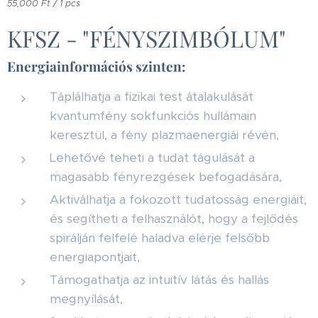
55,000 Ft / 1 pcs
KFSZ - "FÉNYSZIMBÓLUM"
Energiainformációs szinten:
Táplálhatja a fizikai test átalakulását
kvantumfény sokfunkciós hullámain
keresztül, a fény plazmaenergiái révén,
Lehetővé teheti a tudat tágulását a
magasabb fényrezgések befogadására,
Aktiválhatja a fokozott tudatosság energiáit,
és segítheti a felhasználót, hogy a fejlődés
spirálján felfelé haladva elérje felsőbb
energiapontjait,
Támogathatja az intuitív látás és hallás
megnyílását,