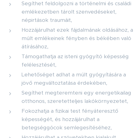
Segíthet feldolgozni a történelmi és családi
emlékezetben tárolt szenvedéseket,
népirtások traumáit,
Hozzájárulhat ezek fájdalmának oldásához, a
múlt emlékeinek fényben és békében való
átírásához,
Támogathatja az isteni gyógyító képesség
felélesztését,
Lehetőséget adhat a múlt gyógyítására a
jövő megváltoztatása érdekében,
Segíthet megteremteni egy energetikailag
otthonos, szeretetteljes lakókörnyezetet,
Fokozhatja a fizikai test fényáteresztő
képességét, és hozzájárulhat a
betegséggócok semlegesítéséhez,
Hozzájárulhat a szövetekben kialakult