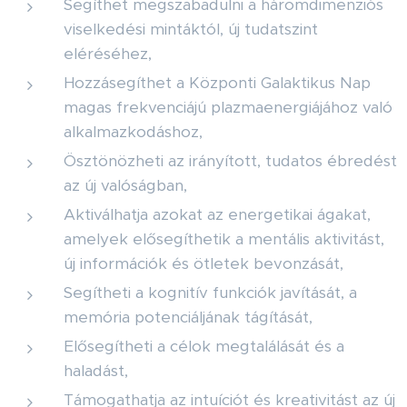
Segíthet megszabadulni a háromdimenziós
viselkedési mintáktól, új tudatszint
eléréséhez,
Hozzásegíthet a Központi Galaktikus Nap
magas frekvenciájú plazmaenergiájához való
alkalmazkodáshoz,
Ösztönözheti az irányított, tudatos ébredést
az új valóságban,
Aktiválhatja azokat az energetikai ágakat,
amelyek elősegíthetik a mentális aktivitást,
új információk és ötletek bevonzását,
Segítheti a kognitív funkciók javítását, a
memória potenciáljának tágítását,
Elősegítheti a célok megtalálását és a
haladást,
Támogathatja az intuíciót és kreativitást az új