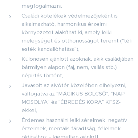
megfogalmazni,
Családi kötelékek védelmezőjeként is
alkalmazható, harmonikus érzelmi
környezetet alakíthat ki, amely lelki
melegséget és otthonosságot teremt ("téli
esték kandallóhatása"),
Különösen ajánlott azoknak, akik családjában
bármilyen alapon (faj, nem, vallás stb.)
népirtás történt,
Javasolt az alvótér közelében elhelyezni,
váltogatva az "MÁGIKUS BÖLCSŐ", "NAP
MOSOLYA" és "ÉBREDÉS KORA" KFSZ-
ekkel,
Érdemes használni lelki sérelmek, negatív
érzelmek, mentális fáradtság, félelmek
oldásához – kiemelten ajánlott