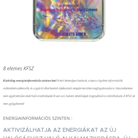
8 elemes KFSZ
Kizárólag energiainformációs szinten hat!
A leírt lehetséges hatások, a lapra rögzített információk
működésére jellemzők, és a gyártó által kiadott tájékoztató alapján kerültek megfogalmazásra. Használatakor
nem egyértelműen elvárható eredményekről van szó, hanem lehetőségek megnyílására számíthatunk. A KFSZ-ek
nem gyógyítanak!
ENERGIAINFORMÁCIÓS SZINTEN :
AKTIVIZÁLHATJA AZ ENERGIÁKAT AZ ÚJ