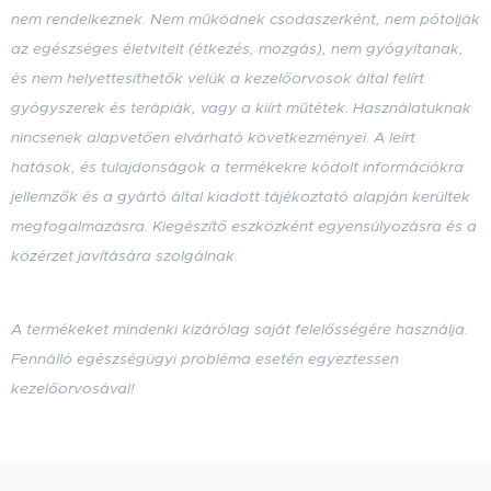
nem rendelkeznek. Nem működnek csodaszerként, nem pótolják
az egészséges életvitelt (étkezés, mozgás), nem gyógyítanak,
és nem helyettesíthetők velük a kezelőorvosok által felírt
gyógyszerek és terápiák, vagy a kiírt műtétek. Használatuknak
nincsenek alapvetően elvárható következményei. A leírt
hatások, és tulajdonságok a termékekre kódolt információkra
jellemzők
és a gyártó által kiadott tájékoztató alapján kerültek
megfogalmazásra
. Kiegészítő eszközként egyensúlyozásra és a
közérzet javítására szolgálnak.
A termékeket mindenki kizárólag saját felelősségére használja.
Fennálló egészségügyi probléma esetén egyeztessen
kezelőorvosával!