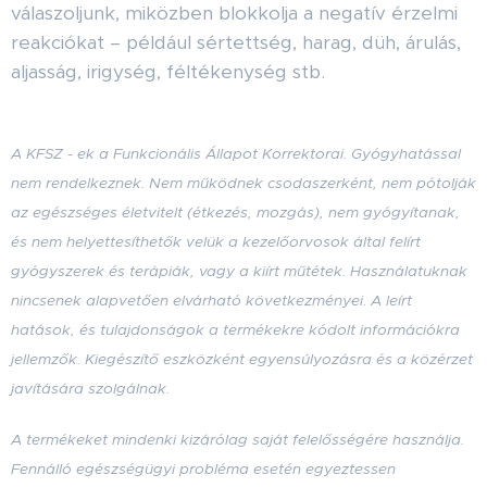
válaszoljunk, miközben blokkolja a negatív érzelmi
reakciókat – például sértettség, harag, düh, árulás,
aljasság, irigység, féltékenység stb.
A KFSZ - ek a Funkcionális Állapot Korrektorai. Gyógyhatással
nem rendelkeznek. Nem működnek csodaszerként, nem pótolják
az egészséges életvitelt (étkezés, mozgás), nem gyógyítanak,
és nem helyettesíthetők velük a kezelőorvosok által felírt
gyógyszerek és terápiák, vagy a kiírt műtétek. Használatuknak
nincsenek alapvetően elvárható következményei. A leírt
hatások, és tulajdonságok a termékekre kódolt információkra
jellemzők. Kiegészítő eszközként egyensúlyozásra és a közérzet
javítására szolgálnak.
A termékeket mindenki kizárólag saját felelősségére használja.
Fennálló egészségügyi probléma esetén egyeztessen