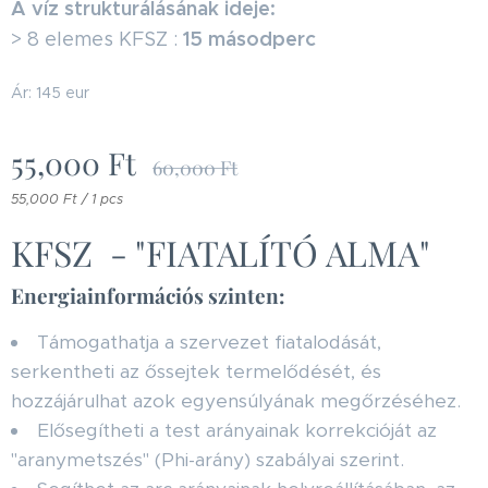
A víz strukturálásának ideje:
15 másodperc
> 8 elemes KFSZ :
Ár: 145 eur
55,000
Ft
60,000
Ft
55,000 Ft / 1 pcs
KFSZ - "FIATALÍTÓ ALMA"
Energiainformációs szinten:
Támogathatja a szervezet fiatalodását,
serkentheti az őssejtek termelődését, és
hozzájárulhat azok egyensúlyának megőrzéséhez.
Elősegítheti a test arányainak korrekcióját az
"aranymetszés" (Phi-arány) szabályai szerint.