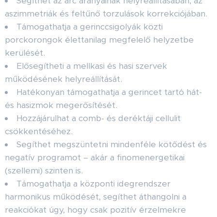
Segíthet az arc arányainak helyreállításában, az
aszimmetriák és feltűnő torzulások korrekciójában.
Támogathatja a gerinccsigolyák közti
porckorongok élettanilag megfelelő helyzetbe
kerülését.
Elősegítheti a mellkasi és hasi szervek
működésének helyreállítását.
Hatékonyan támogathatja a gerincet tartó hát-
és hasizmok megerősítését.
Hozzájárulhat a comb- és deréktáji cellulit
csökkentéséhez.
Segíthet megszüntetni mindenféle kötődést és
negatív programot – akár a finomenergetikai
(szellemi) szinten is.
Támogathatja a központi idegrendszer
harmonikus működését, segíthet áthangolni a
reakciókat úgy, hogy csak pozitív érzelmekre