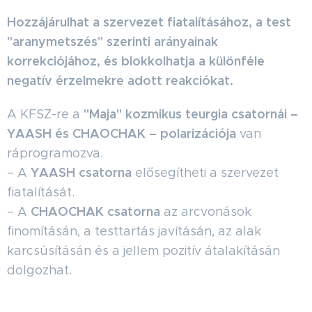
Hozzájárulhat a szervezet fiatalításához, a test
"aranymetszés" szerinti arányainak
korrekciójához, és blokkolhatja a különféle
negatív érzelmekre adott reakciókat.
"Maja" kozmikus teurgia csatornái –
A KFSZ-re a
YAASH és CHAOCHAK – polarizációja
van
ráprogramozva.
YAASH csatorna
– A
elősegítheti a szervezet
fiatalítását.
CHAOCHAK csatorna
– A
az arcvonások
finomításán, a testtartás javításán, az alak
karcsúsításán és a jellem pozitív átalakításán
dolgozhat.