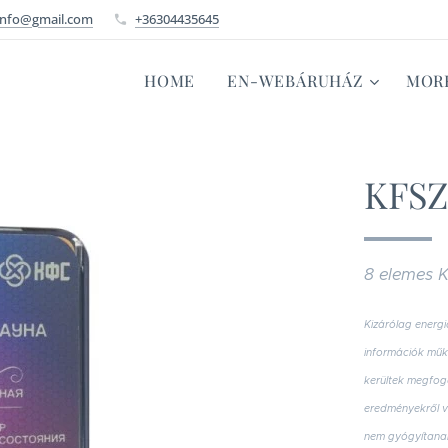
info@gmail.com
+36304435645
HOME
EN-WEBÁRUHÁZ
MOR
KFSZ
8 elemes 
Kizárólag energi
információk műkö
kerültek megfog
eredményekről v
nem gyógyítana