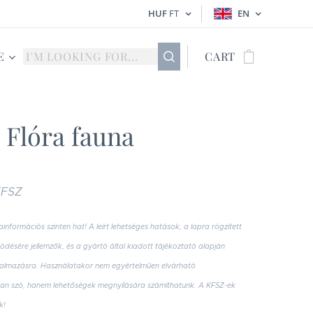
HUF
FT
EN
E
CART
 Flóra fauna
KFSZ
ainformációs szinten hat
! A leírt lehetséges hatások, a lapra rögzített
désére jellemzők, és a gyártó által kiadott tájékoztató alapján
almazásra. Használatakor nem egyértelműen elvárható
an szó, hanem lehetőségek megnyílására számíthatunk. A KFSZ-ek
k!