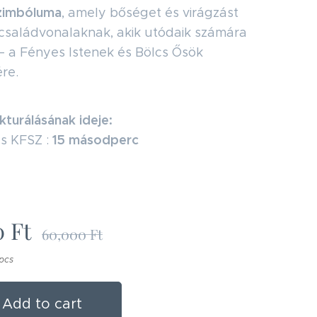
zimbóluma
, amely bőséget és virágzást
családvonalaknak, akik utódaik számára
– a Fényes Istenek és Bölcs Ősök
re.
kturálásának ideje:
15 másodperc
s KFSZ :
0
Ft
60,000
Ft
 pcs
Add to cart