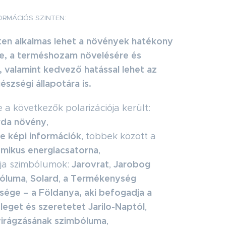
ORMÁCIÓS SZINTEN:
ten alkalmas lehet a növények hatékony
e, a terméshozam növelésére és
a, valamint kedvező hatással lehet az
észségi állapotára is.
 a következők polarizációja került:
rda növény
,
le képi információk
, többek között a
mikus energiacsatorna
,
Jarovrat
Jarobog
rja szimbólumok:
,
óluma
Solard
a Termékenység
,
,
ége – a Földanya, aki befogadja a
leget és szeretetet Jarilo-Naptól
,
virágzásának szimbóluma
,