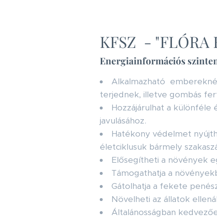
KFSZ - "FLÓRA 
Energiainformációs szinte
Alkalmazható embereknél 
terjednek, illetve gombás fe
Hozzájárulhat a különfé
javulásához.
Hatékony védelmet nyújth
életciklusuk bármely szakasz
Elősegítheti a növények 
Támogathatja a növényekb
Gátolhatja a fekete penés
Növelheti az állatok elle
Általánosságban kedvezően