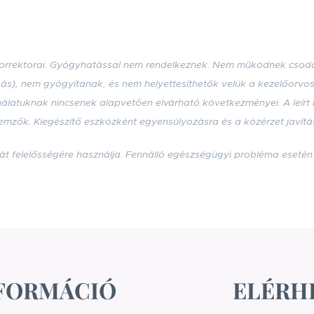
 Korrektorai. Gyógyhatással nem rendelkeznek. Nem működnek csoda
gás), nem gyógyítanak, és nem helyettesíthetők velük a kezelőorvoso
ználatuknak nincsenek alapvetően elvárható következményei. A leírt
lemzők. Kiegészítő eszközként egyensúlyozásra és a közérzet javítá
át felelősségére használja. Fennálló egészségügyi probléma eseté
FORMÁCIÓ
ELÉRH