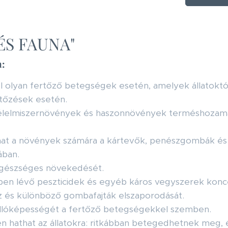
ÉS FAUNA"
n:
olyan fertőző betegségek esetén, amelyek állatoktó
rtőzések esetén.
le élelmiszernövények és haszonnövények terméshoza
at a növények számára a kártevők, penészgombák és
ában.
egészséges növekedését.
en lévő peszticidek és egyéb káros vegyszerek konce
z és különböző gombafajták elszaporodását.
nállóképességét a fertőző betegségekkel szemben.
 hathat az állatokra: ritkábban betegedhetnek meg, 