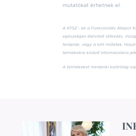
mutatókat érhetnek el.
A KFSZ - ek a Funkcionális Állapot
egészséges életvitelt (étkezés, moz
terápiák, vagy a kiírt műtétek. Has
termékekre kódolt információkra jel
A termékeket mindenki kizárólag saj
IN