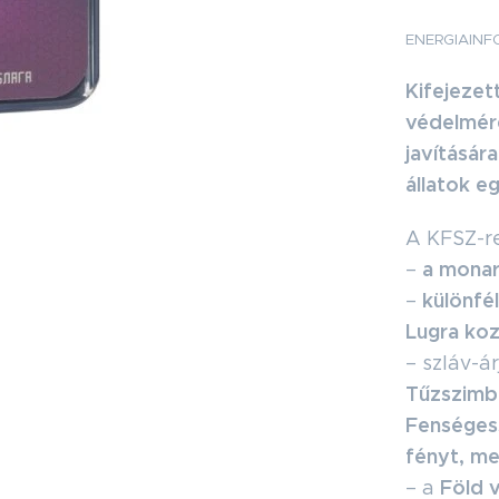
ENERGIAINF
Kifejezet
védelmér
javításár
állatok eg
A KFSZ-re
a mona
–
különfé
–
Lugra koz
– szláv-á
Tűzszimb
Fenségess
fényt, me
Föld 
– a