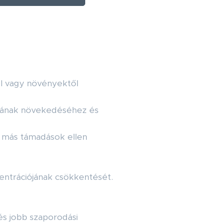
l vagy növényektől
mának növekedéséhez és
 más támadások ellen
ntrációjának csökkentését.
és jobb szaporodási