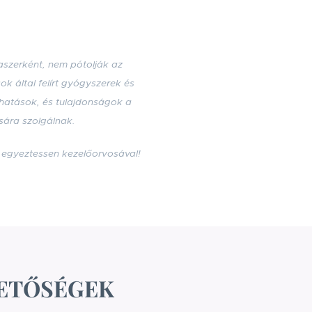
szerként, nem pótolják az
k által felírt gyógyszerek és
 hatások, és tulajdonságok a
sára szolgálnak.
n egyeztessen kezelőorvosával!
ETŐSÉGEK