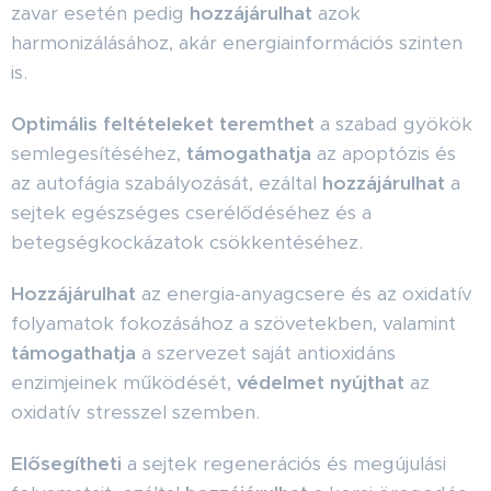
zavar esetén pedig
hozzájárulhat
azok
harmonizálásához, akár energiainformációs szinten
is.
Optimális feltételeket teremthet
a szabad gyökök
semlegesítéséhez,
támogathatja
az apoptózis és
az autofágia szabályozását, ezáltal
hozzájárulhat
a
sejtek egészséges cserélődéséhez és a
betegségkockázatok csökkentéséhez.
Hozzájárulhat
az energia-anyagcsere és az oxidatív
folyamatok fokozásához a szövetekben, valamint
támogathatja
a szervezet saját antioxidáns
enzimjeinek működését,
védelmet nyújthat
az
oxidatív stresszel szemben.
Elősegítheti
a sejtek regenerációs és megújulási