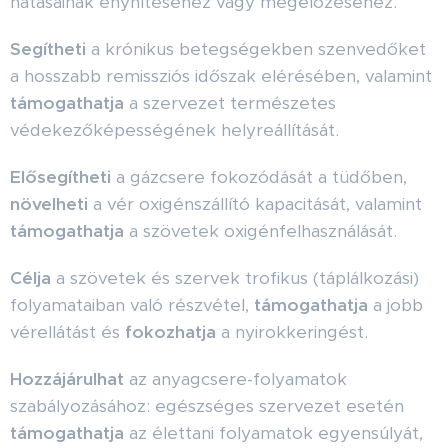
hatásainak enyhítéséhez vagy megelőzéséhez.
Segítheti
a krónikus betegségekben szenvedőket
a hosszabb remissziós időszak elérésében, valamint
támogathatja
a szervezet természetes
védekezőképességének helyreállítását.
Elősegítheti
a gázcsere fokozódását a tüdőben,
növelheti
a vér oxigénszállító kapacitását, valamint
támogathatja
a szövetek oxigénfelhasználását.
Célja
a szövetek és szervek trofikus (táplálkozási)
folyamataiban való részvétel,
támogathatja
a jobb
vérellátást és
fokozhatja
a nyirokkeringést.
Hozzájárulhat
az anyagcsere-folyamatok
szabályozásához: egészséges szervezet esetén
támogathatja
az élettani folyamatok egyensúlyát,