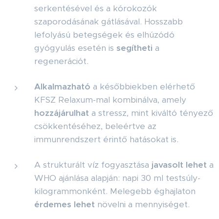
serkentésével és a kórokozók
szaporodásának gátlásával. Hosszabb
lefolyású betegségek és elhúzódó
gyógyulás esetén is
segítheti
a
regenerációt.
Alkalmazható
a későbbiekben elérhető
KFSZ Relaxum-mal kombinálva, amely
hozzájárulhat
a stressz, mint kiváltó tényező
csökkentéséhez, beleértve az
immunrendszert érintő hatásokat is.
A strukturált víz fogyasztása
javasolt lehet
a
WHO ajánlása alapján: napi 30 ml testsúly-
kilogrammonként. Melegebb éghajlaton
érdemes lehet
növelni a mennyiséget.