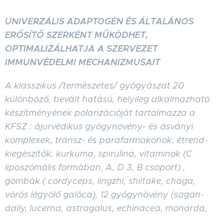
UNIVERZÁLIS ADAPTOGÉN ÉS ÁLTALÁNOS
ERŐSÍTŐ SZERKÉNT MŰKÖDHET,
OPTIMALIZÁLHATJA A SZERVEZET
IMMUNVÉDELMI MECHANIZMUSAIT
A klasszikus /természetes/ gyógyászat 20
különböző, bevált hatású, helyileg alkalmazható
készítményének polarizációját tartalmazza a
KFSZ : ájurvédikus gyógynövény- és ásványi
komplexek, transz- és parafarmakonok, étrend-
kiegészítők, kurkuma, spirulina, vitaminok (C
liposzómális formában, A, D 3, B csoport) ,
gombák ( cordyceps, lingzhi, shiitake, chaga,
vörös légyölő galóca), 12 gyógynövény (sagan-
daily, lucerna, astragalus, echinacea, monarda,