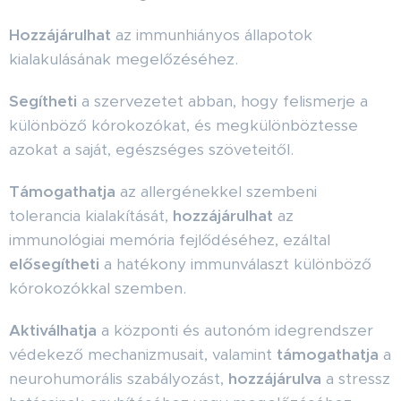
Hozzájárulhat
az immunhiányos állapotok
kialakulásának megelőzéséhez.
Segítheti
a szervezetet abban, hogy felismerje a
különböző kórokozókat, és megkülönböztesse
azokat a saját, egészséges szöveteitől.
Támogathatja
az allergénekkel szembeni
tolerancia kialakítását,
hozzájárulhat
az
immunológiai memória fejlődéséhez, ezáltal
elősegítheti
a hatékony immunválaszt különböző
kórokozókkal szemben.
Aktiválhatja
a központi és autonóm idegrendszer
védekező mechanizmusait, valamint
támogathatja
a
neurohumorális szabályozást,
hozzájárulva
a stressz