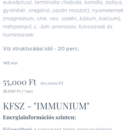
eukaliptusz, terminalia chebula, kamilla, zsálya,
gyömbér, oregánó, japán moszat), nyomelemek
(magnézium, cink, vas, szelén, kálium, kalcium),
méhpempő, L -lizin aminosav, fulvosavak és
huminsavak.
Víz strukturálási idő - 20 perc.
145 eur
55,000
Ft
60,000
Ft
55,000 Ft / 1 pcs
KFSZ - "IMMUNIUM"
Energiainformációs szinten:
Elősegítheti
a szervezet teljes immunvédelmi