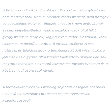
A KFSZ - ek a Funkcionális Állapot Korrektorai. Gyógyhatással
nem rendelkeznek. Nem működnek csodaszerként, nem pótolják
az egészséges életvitelt (étkezés, mozgás), nem gyógyítanak,
és nem helyettesíthetők velük a kezelőorvosok által felírt
gyógyszerek és terápiák, vagy a kiírt műtétek. Használatuknak
nincsenek alapvetően elvárható következményei. A leírt
hatások, és tulajdonságok a termékekre kódolt információkra
jellemzők
és a gyártó által kiadott tájékoztató alapján kerültek
megfogalmazásra
. Kiegészítő eszközként egyensúlyozásra és a
közérzet javítására szolgálnak.
A termékeket mindenki kizárólag saját felelősségére használja.
Fennálló egészségügyi probléma esetén egyeztessen
kezelőorvosával!