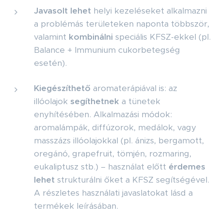
Javasolt lehet
helyi kezeléseket alkalmazni
a problémás területeken naponta többször,
valamint
kombinálni
speciális KFSZ-ekkel (pl.
Balance + Immunium cukorbetegség
esetén).
Kiegészíthető
aromaterápiával is: az
illóolajok
segíthetnek
a tünetek
enyhítésében. Alkalmazási módok:
aromalámpák, diffúzorok, medálok, vagy
masszázs illóolajokkal (pl. ánizs, bergamott,
oregánó, grapefruit, tömjén, rozmaring,
eukaliptusz stb.) – használat előtt
érdemes
lehet
strukturálni őket a KFSZ segítségével.
A részletes használati javaslatokat lásd a
termékek leírásában.