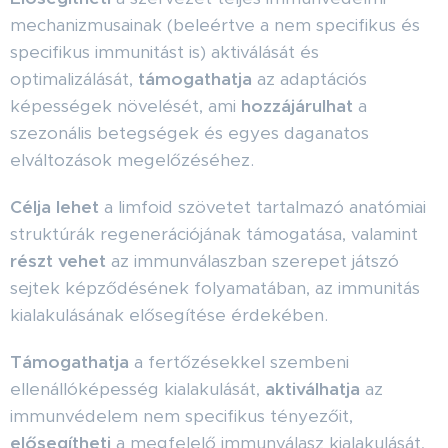
mechanizmusainak (beleértve a nem specifikus és
specifikus immunitást is) aktiválását és
optimalizálását,
támogathatja
az adaptációs
képességek növelését, ami
hozzájárulhat
a
szezonális betegségek és egyes daganatos
elváltozások megelőzéséhez.
Célja lehet
a limfoid szövetet tartalmazó anatómiai
struktúrák regenerációjának támogatása, valamint
részt vehet
az immunválaszban szerepet játszó
sejtek képződésének folyamatában, az immunitás
kialakulásának elősegítése érdekében.
Támogathatja
a fertőzésekkel szembeni
ellenállóképesség kialakulását,
aktiválhatja
az
immunvédelem nem specifikus tényezőit,
elősegítheti
a megfelelő immunválasz kialakulását,