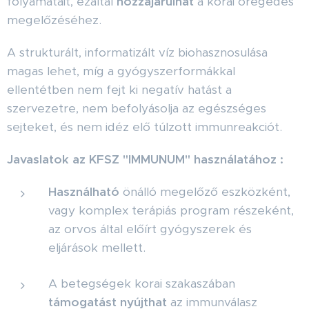
folyamatait, ezáltal
hozzájárulhat
a korai öregedés
megelőzéséhez.
A strukturált, informatizált víz biohasznosulása
magas lehet, míg a gyógyszerformákkal
ellentétben nem fejt ki negatív hatást a
szervezetre, nem befolyásolja az egészséges
sejteket, és nem idéz elő túlzott immunreakciót.
Javaslatok az KFSZ "IMMUNUM" használatához :
Használható
önálló megelőző eszközként,
vagy komplex terápiás program részeként,
az orvos által előírt gyógyszerek és
eljárások mellett.
A betegségek korai szakaszában
támogatást nyújthat
az immunválasz