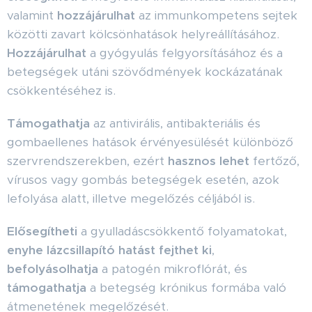
valamint
hozzájárulhat
az immunkompetens sejtek
közötti zavart kölcsönhatások helyreállításához.
Hozzájárulhat
a gyógyulás felgyorsításához és a
betegségek utáni szövődmények kockázatának
csökkentéséhez is.
Támogathatja
az antivirális, antibakteriális és
gombaellenes hatások érvényesülését különböző
szervrendszerekben, ezért
hasznos lehet
fertőző,
vírusos vagy gombás betegségek esetén, azok
lefolyása alatt, illetve megelőzés céljából is.
Elősegítheti
a gyulladáscsökkentő folyamatokat,
enyhe lázcsillapító hatást fejthet ki
,
befolyásolhatja
a patogén mikroflórát, és
támogathatja
a betegség krónikus formába való
átmenetének megelőzését.