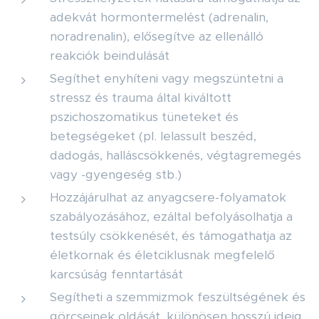
adekvát hormontermelést (adrenalin,
noradrenalin), elősegítve az ellenálló
reakciók beindulását
Segíthet enyhíteni vagy megszüntetni a
stressz és trauma által kiváltott
pszichoszomatikus tüneteket és
betegségeket (pl. lelassult beszéd,
dadogás, halláscsökkenés, végtagremegés
vagy -gyengeség stb.)
Hozzájárulhat az anyagcsere-folyamatok
szabályozásához, ezáltal befolyásolhatja a
testsúly csökkenését, és támogathatja az
életkornak és életciklusnak megfelelő
karcsúság fenntartását
Segítheti a szemmizmok feszültségének és
görcseinek oldását, különösen hosszú ideig