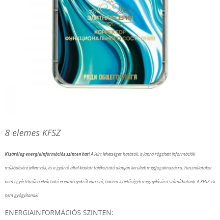
8 elemes KFSZ
Kizárólag energiainformációs szinten hat
! A leírt lehetséges hatások, a lapra rögzített információk
működésére jellemzők, és a gyártó által kiadott tájékoztató alapján kerültek megfogalmazásra. Használatakor
nem egyértelműen elvárható eredményekről van szó, hanem lehetőségek megnyílására számíthatunk. A KFSZ-ek
nem gyógyítanak!
ENERGIAINFORMÁCIÓS SZINTEN: