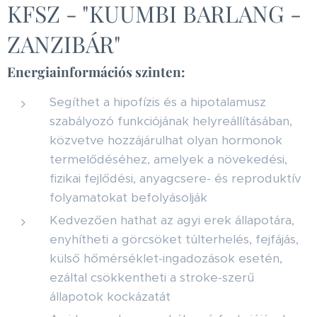
KFSZ - "KUUMBI BARLANG -
ZANZIBÁR"
Energiainformációs szinten:
Segíthet a hipofízis és a hipotalamusz
szabályozó funkciójának helyreállításában,
közvetve hozzájárulhat olyan hormonok
termelődéséhez, amelyek a növekedési,
fizikai fejlődési, anyagcsere- és reproduktív
folyamatokat befolyásolják
Kedvezően hathat az agyi erek állapotára,
enyhítheti a görcsöket túlterhelés, fejfájás,
külső hőmérséklet-ingadozások esetén,
ezáltal csökkentheti a stroke-szerű
állapotok kockázatát