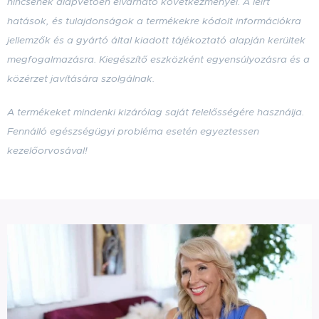
nincsenek alapvetően elvárható következményei. A leírt
hatások, és tulajdonságok a termékekre kódolt információkra
jellemzők
és a gyártó által kiadott tájékoztató alapján kerültek
megfogalmazásra
. Kiegészítő eszközként egyensúlyozásra és a
közérzet javítására szolgálnak.
A termékeket mindenki kizárólag saját felelősségére használja.
Fennálló egészségügyi probléma esetén egyeztessen
kezelőorvosával!