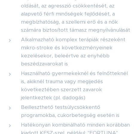
oldását, az agresszió csökkentését, az
alapvető férfi minőségek fejlődését, a
megbízhatóság, a szellemi erő és a nők
számára biztosított támasz megnyilvánulását
Alkalmazható komplex terápiák részeként
mikro-stroke és következményeinek
kezelésekor, beleértve az enyhébb
beszédzavarokat is
Használható gyermekeknél és felnőtteknél
is, akiknél trauma vagy megijedés
következtében szerzett zavarok
jelentkeztek (pl. dadogás)
Beilleszthető testsúlycsökkentő
programokba, cukorbetegség esetén is
Hatékonyan kombinálható minden korábban
kiadott KFSZ-szel, például: "FORTUNA",