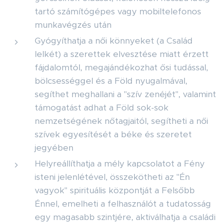
tartó számítógépes vagy mobiltelefonos
munkavégzés után
Gyógyíthatja a női könnyeket (a Család
lelkét) a szerettek elvesztése miatt érzett
fájdalomtól, megajándékozhat ősi tudással,
bölcsességgel és a Föld nyugalmával,
segíthet meghallani a "szív zenéjét", valamint
támogatást adhat a Föld sok-sok
nemzetségének nőtagjaitól, segítheti a női
szívek egyesítését a béke és szeretet
jegyében
Helyreállíthatja a mély kapcsolatot a Fény
isteni jelenlétével, összekötheti az "Én
vagyok" spirituális központját a Felsőbb
Énnel, emelheti a felhasználót a tudatosság
egy magasabb szintjére, aktiválhatja a családi