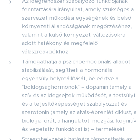
Az idegrendszer szabályozó funkciójának
fenntartására irányulhat, amely szükséges a
szervezet működési egységének és belső
környezeti állandóságának megőrzéséhez,
valamint a külső környezeti változásokra
adott hatékony és megfelelő
válaszreakciókhoz
Támogathatja a pszichoemocionális állapot
stabilizálását, segítheti a hormonális
egyensúly helyreállítását, beleértve a
"boldogsághormonok" – dopamin (amely a
szív és az idegsejtek működését, a testsúlyt
és a teljesítőképességet szabályozza) és
szerotonin (amely az alvás-ébrenlét ciklust, a
biológiai órát, a hangulatot, mozgási, kognitív
és vegetatív funkciókat is) – termelését
Stresszhelyzetek hatására támogathatja az