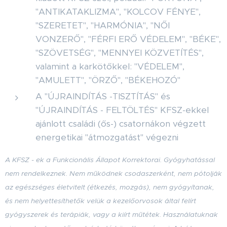
"ANTIKATAKLIZMA", "KOLCOV FÉNYE",
"SZERETET", "HARMÓNIA", "NŐI
VONZERŐ", "FÉRFI ERŐ VÉDELEM", "BÉKE",
"SZÖVETSÉG", "MENNYEI KÖZVETÍTÉS",
valamint a karkötőkkel: "VÉDELEM",
"AMULETT", "ÖRZŐ", "BÉKEHOZÓ"
A "ÚJRAINDÍTÁS -TISZTÍTÁS" és
"ÚJRAINDÍTÁS - FELTÖLTÉS" KFSZ-ekkel
ajánlott családi (ős-) csatornákon végzett
energetikai "átmozgatást" végezni
A KFSZ - ek a Funkcionális Állapot Korrektorai. Gyógyhatással
nem rendelkeznek. Nem működnek csodaszerként, nem pótolják
az egészséges életvitelt (étkezés, mozgás), nem gyógyítanak,
és nem helyettesíthetők velük a kezelőorvosok által felírt
gyógyszerek és terápiák, vagy a kiírt műtétek. Használatuknak