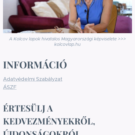
A Kolcov lapok hivatalos Magyarországi képviselete >>>
kolcovlap.hu
INFORMÁCIÓ
Adatvédelmi Szabályzat
ÁSZF
ÉRTESÜLJ A
KEDVEZMÉNYEKRŐL,
ÚJDONSÁGOKRÓL