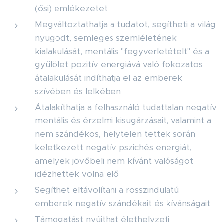
(ősi) emlékezetet
Megváltoztathatja a tudatot, segítheti a világ
nyugodt, semleges szemléletének
kialakulását, mentális "fegyverletételt" és a
gyűlölet pozitív energiává való fokozatos
átalakulását indíthatja el az emberek
szívében és lelkében
Átalakíthatja a felhasználó tudattalan negatív
mentális és érzelmi kisugárzásait, valamint a
nem szándékos, helytelen tettek során
keletkezett negatív pszichés energiát,
amelyek jövőbeli nem kívánt valóságot
idézhettek volna elő
Segíthet eltávolítani a rosszindulatú
emberek negatív szándékait és kívánságait
Támogatást nyújthat élethelyzeti