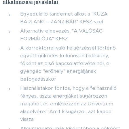
alkalmazási javaslatai
Egyedülálló tandemet alkot a "KUZA
BARLANG – ZANZIBÁR" KFSZ-szel
Alternatív elnevezés: "A VALÓSÁG
FORMÁLÓJA" KFSZ
A korrektorral való hálaérzéssel történő
együttműködés különösen hatékony,
főként az első kapcsolatfelvételnél, e
gyengéd "erőhely" energiájának
befogadásakor
Használatakor fontos, hogy a felhasználó
fényes, tiszta energiákat sugározzon
magából, és emlékezzen az Univerzum
alapelvére: "Amit kisugárzol, azt kapod
vissza"
Alkalmazható imák kíséretében a békéért