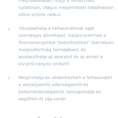
megtalálásában, hogy a felhasználó
tudatosan, világos megértéssel haladhasson
előre szűrők nélkül
Visszaadhatja a felhasználónak saját
személyes identitását, megszüntetheti a
finomenergetikai "beköltözőket" (bármilyen
megszállottság formájában), és
leválaszthatja az akaratot és az elmét a
kívülről irányító erőkről
Megóvhatja és védelmezheti a felhasználót
a veszélyektől, ellenségektől és
kellemetlenségektől, támogathatja és
segítheti őt útja során