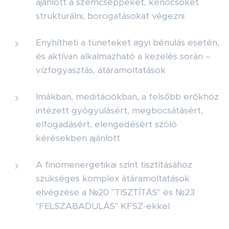
ajánlott a szemcseppeket, kenőcsöket
strukturálni, borogatásokat végezni
Enyhítheti a tüneteket agyi bénulás esetén,
és aktívan alkalmazható a kezelés során –
vízfogyasztás, átáramoltatások
Imákban, meditációkban, a felsőbb erőkhöz
intézett gyógyulásért, megbocsátásért,
elfogadásért, elengedésért szóló
kérésekben ajánlott
A finomenergetikai szint tisztításához
szükséges komplex átáramoltatások
elvégzése a №20 "TISZTÍTÁS" és №23
"FELSZABADULÁS" KFSZ-ekkel