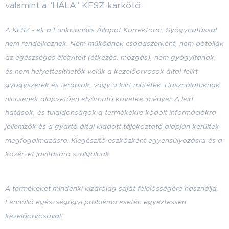
valamint a "HÁLA" KFSZ-karkötő.
A KFSZ - ek a Funkcionális Állapot Korrektorai. Gyógyhatással
nem rendelkeznek. Nem működnek csodaszerként, nem pótolják
az egészséges életvitelt (étkezés, mozgás), nem gyógyítanak,
és nem helyettesíthetők velük a kezelőorvosok által felírt
gyógyszerek és terápiák, vagy a kiírt műtétek. Használatuknak
nincsenek alapvetően elvárható következményei. A leírt
hatások, és tulajdonságok a termékekre kódolt információkra
jellemzők
és a gyártó által kiadott tájékoztató alapján kerültek
megfogalmazásra
. Kiegészítő eszközként egyensúlyozásra és a
közérzet javítására szolgálnak.
A termékeket mindenki kizárólag saját felelősségére használja.
Fennálló egészségügyi probléma esetén egyeztessen
kezelőorvosával!