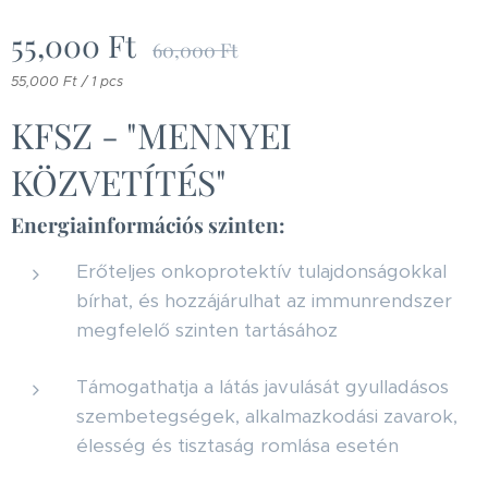
55,000
Ft
60,000
Ft
55,000 Ft / 1 pcs
KFSZ - "MENNYEI
KÖZVETÍTÉS"
Energiainformációs szinten:
Erőteljes onkoprotektív tulajdonságokkal
bírhat, és hozzájárulhat az immunrendszer
megfelelő szinten tartásához
Támogathatja a látás javulását gyulladásos
szembetegségek, alkalmazkodási zavarok,
élesség és tisztaság romlása esetén