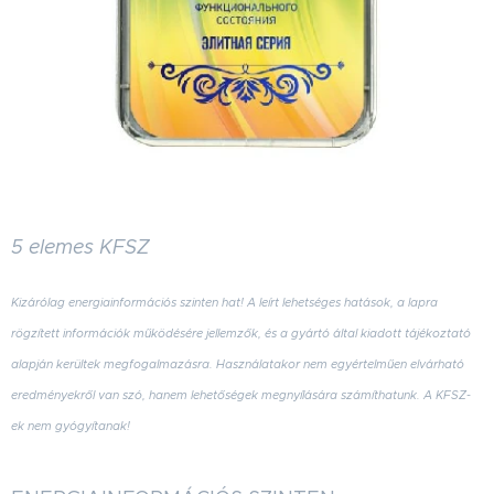
5 elemes KFSZ
Kizárólag energiainformációs szinten hat! A leírt lehetséges hatások, a lapra
rögzített információk működésére jellemzők, és a gyártó által kiadott tájékoztató
alapján kerültek megfogalmazásra. Használatakor nem egyértelműen elvárható
eredményekről van szó, hanem lehetőségek megnyílására számíthatunk. A KFSZ-
ek nem gyógyítanak!