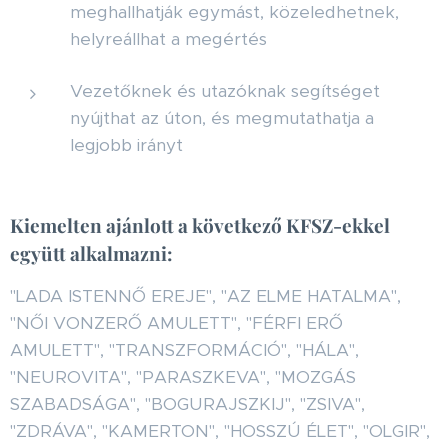
meghallhatják egymást, közeledhetnek,
helyreállhat a megértés
Vezetőknek és utazóknak segítséget
nyújthat az úton, és megmutathatja a
legjobb irányt
Kiemelten ajánlott a következő KFSZ-ekkel
együtt alkalmazni:
"LADA ISTENNŐ EREJE", "AZ ELME HATALMA",
"NŐI VONZERŐ AMULETT", "FÉRFI ERŐ
AMULETT", "TRANSZFORMÁCIÓ", "HÁLA",
"NEUROVITA", "PARASZKEVA", "MOZGÁS
SZABADSÁGA", "BOGURAJSZKIJ", "ZSIVA",
"ZDRÁVA", "KAMERTON", "HOSSZÚ ÉLET", "OLGIR",