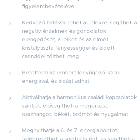
figyelembevételével
Kedvező hatással lehet a Lélekre: segítheti a
negatív érzelmek és gondolatok
elengedését, a lelket és az elmét
kristálytiszta fényességgel és áldott
csenddel töltheti meg
Betöltheti az embert lenyűgöző isteni
energiával, és áldást adhat
Aktiválhatja a harmonikus családi kapcsolatok
szintjét, elősegítheti a megértést,
összhangot, békét, örömöt és nyugalmat
Megnyithatja a 6. és 7. energiapontot,
felébresztheti a spirituális ént, és segítheti a