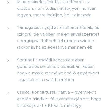
Mindenkinek ajánlott, aki eltévedt az
életben, nem tudja, mit tegyen, hogyan
legyen, merre induljon, hol az igazság
Támogatást nyújthat a felhasználónak, és
szigorú, de valóban meleg anyai szeretet
energiájával töltheti fel minden szinten
(akkor is, ha az édesanya már nem él)
Segíthet a családi kapcsolatokban
generációs sérelmek oldásában, abban,
hogy a másik személyt önálló egyénként
fogadjuk el a család terében
Családi konfliktusok ("anya – gyermek")
esetén mindkét fél számára ajánlott, hogy
birtokolja ezt a KFSZ-t, mert így