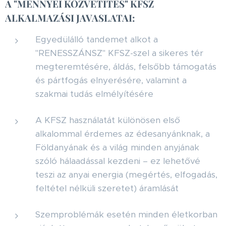
A "MENNYEI KÖZVETÍTÉS" KFSZ
ALKALMAZÁSI JAVASLATAI:
Egyedülálló tandemet alkot a
"RENESSZÁNSZ" KFSZ-szel a sikeres tér
megteremtésére, áldás, felsőbb támogatás
és pártfogás elnyerésére, valamint a
szakmai tudás elmélyítésére
A KFSZ használatát különösen első
alkalommal érdemes az édesanyánknak, a
Földanyának és a világ minden anyjának
szóló hálaadással kezdeni – ez lehetővé
teszi az anyai energia (megértés, elfogadás,
feltétel nélküli szeretet) áramlását
Szemproblémák esetén minden életkorban