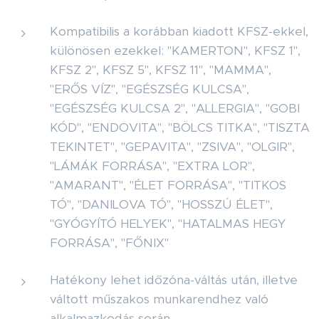
Kompatibilis a korábban kiadott KFSZ-ekkel,
különösen ezekkel: "KAMERTON", KFSZ 1",
KFSZ 2", KFSZ 5", KFSZ 11", "MAMMA",
"ERŐS VÍZ", "EGÉSZSÉG KULCSA",
"EGÉSZSÉG KULCSA 2", "ALLERGIA", "GOBI
KÓD", "ENDOVITA", "BÖLCS TITKA", "TISZTA
TEKINTET", "GEPAVITA", "ZSIVA", "OLGIR",
"LÁMÁK FORRÁSA", "EXTRA LOR",
"AMARANT", "ÉLET FORRÁSA", "TITKOS
TÓ", "DANILOVA TÓ", "HOSSZÚ ÉLET",
"GYÓGYÍTÓ HELYEK", "HATALMAS HEGY
FORRÁSA", "FŐNIX"
Hatékony lehet időzóna-váltás után, illetve
váltott műszakos munkarendhez való
alkalmazkodás során