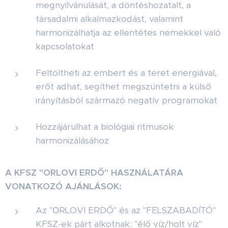
megnyilvánulását, a döntéshozatalt, a
társadalmi alkalmazkodást, valamint
harmonizálhatja az ellentétes nemekkel való
kapcsolatokat
Feltöltheti az embert és a teret energiával,
erőt adhat, segíthet megszüntetni a külső
irányításból származó negatív programokat
Hozzájárulhat a biológiai ritmusok
harmonizálásához
A KFSZ "ORLOVI ERDŐ" HASZNÁLATÁRA
VONATKOZÓ AJÁNLÁSOK:
Az "ОRLOVI ERDŐ" és az "FELSZABADÍTÓ"
KFSZ-ek párt alkotnak: "élő víz/holt víz"