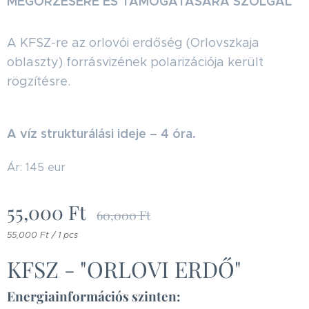
MEGŐRZÉSÉRE ÉS TÁMOGATÁSÁRA SZOLGÁL
A KFSZ-re az orlovói erdőség (Orlovszkaja
oblaszty) forrásvizének polarizációja került
rögzítésre.
A víz strukturálási ideje – 4 óra.
Ár: 145 eur
55,000
Ft
60,000
Ft
55,000 Ft / 1 pcs
KFSZ - "ORLOVI ERDŐ"
Energiainformációs szinten: