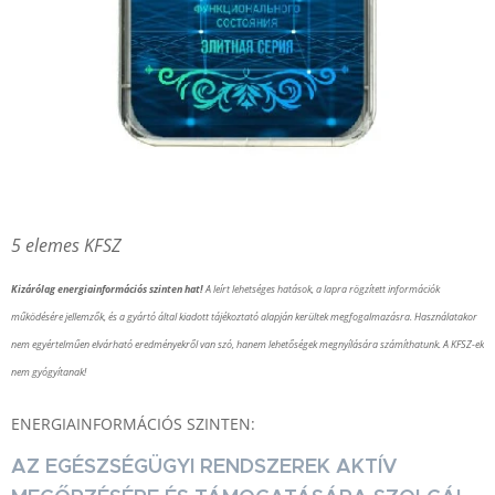
5 elemes KFSZ
Kizárólag energiainformációs szinten hat!
A leírt lehetséges hatások, a lapra rögzített információk
működésére jellemzők, és a gyártó által kiadott tájékoztató alapján kerültek megfogalmazásra. Használatakor
nem egyértelműen elvárható eredményekről van szó, hanem lehetőségek megnyílására számíthatunk. A KFSZ-ek
nem gyógyítanak!
ENERGIAINFORMÁCIÓS SZINTEN:
AZ EGÉSZSÉGÜGYI RENDSZEREK AKTÍV