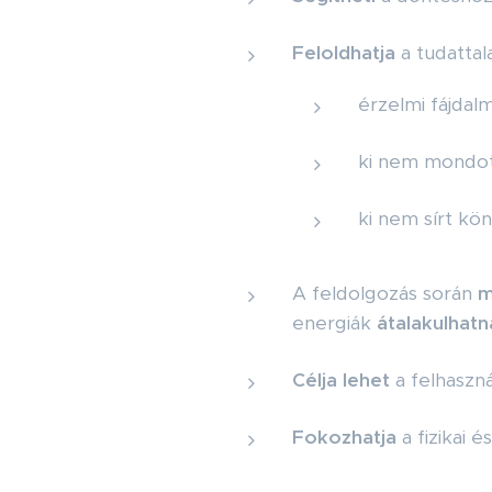
Feloldhatja
a tudattal
érzelmi fájdal
ki nem mondott
ki nem sírt kö
A feldolgozás során
m
energiák
átalakulhatn
Célja lehet
a felhaszná
Fokozhatja
a fizikai é