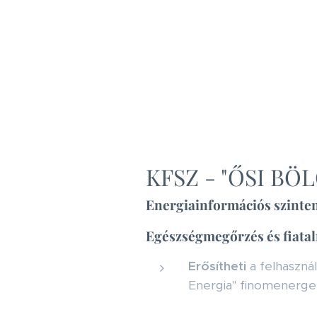
KFSZ - "ŐSI BÖ
Energiainformációs szinte
Egészségmegőrzés és fiatal
Erősítheti
a felhaszná
Energia" finomenerget