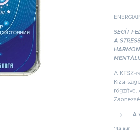
ENERGIAI
SEGÍT F
A STRESS
HARMONI
MENTÁLI
A KFSZ-re
Kizsi-szi
rögzítve.
Zaonezsé
A 
145 eur