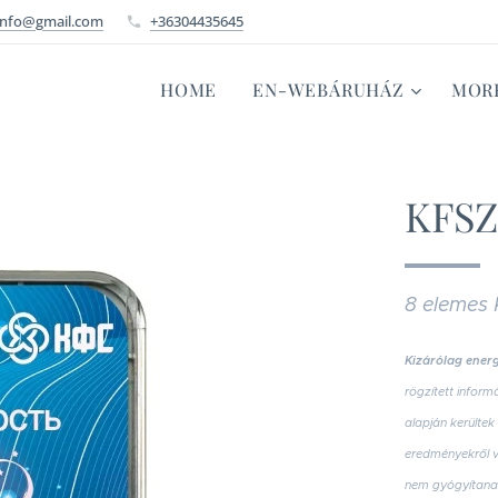
info@gmail.com
+36304435645
HOME
EN-WEBÁRUHÁZ
MOR
KFSZ
8 elemes
Kizárólag energ
rögzített inform
alapján kerülte
eredményekről v
nem gyógyítana