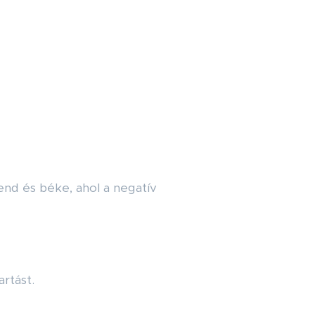
end és béke, ahol a negatív
artást.