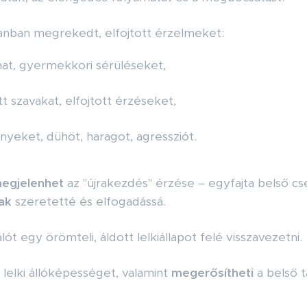
anban megrekedt, elfojtott érzelmeket:
mat, gyermekkori sérüléseket,
 szavakat, elfojtott érzéseket,
nnyeket, dühöt, haragot, agressziót.
egjelenhet
az "újrakezdés" érzése – egyfajta belső cs
ak
szeretetté és elfogadássá.
lót egy örömteli, áldott lelkiállapot felé visszavezetni.
s lelki állóképességet, valamint
megerősítheti
a belső t