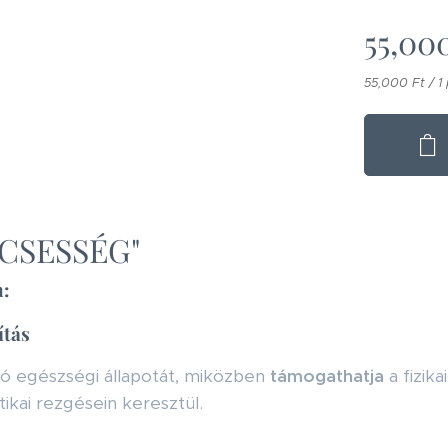
55,00
55,000 Ft / 1
LCSESSÉG"
n:
ítás
ló egészségi állapotát, miközben
támogathatja
a fizika
ikai rezgésein keresztül.