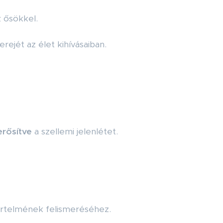
 ősökkel.
ejét az élet kihívásaiban.
rősítve
a szellemi jelenlétet.
értelmének felismeréséhez.