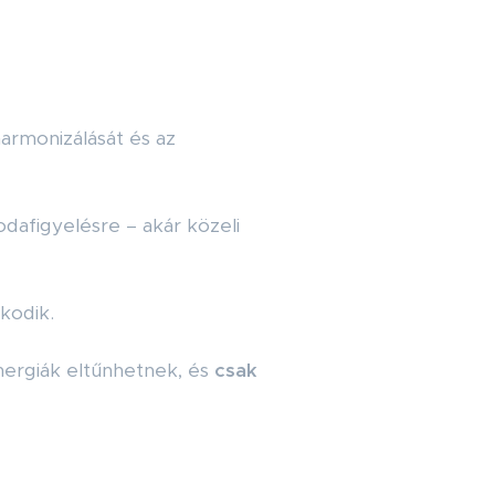
armonizálását és az
dafigyelésre – akár közeli
kodik.
nergiák eltűnhetnek, és
csak