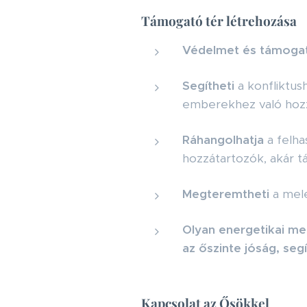
Támogató tér létrehozása
Védelmet és támogat
Segítheti
a konfliktus
emberekhez való hozzá
Ráhangolhatja
a felha
hozzátartozók, akár t
Megteremtheti
a mele
Olyan energetikai mez
az őszinte jóság, se
Kapcsolat az Ősökkel