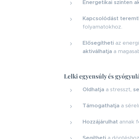
Energetikai szinten ak
Kapcsolódást teremt
folyamatokhoz.
Elősegítheti
az energi
aktiválhatja
a magasabb
Lelki egyensúly és gyógyul
Oldhatja
a stresszt,
se
Támogathatja
a sérel
Hozzájárulhat
annak f
Segítheti
a döntéshoza