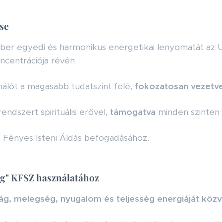
se
er egyedi és harmonikus energetikai lenyomatát az U
centrációja révén.
nálót a magasabb tudatszint felé,
fokozatosan vezetv
endszert spirituális erővel,
támogatva
minden szinten (f
a Fényes Isteni Áldás befogadásához.
ég" KFSZ használatához
g, melegség, nyugalom és teljesség energiáját közve