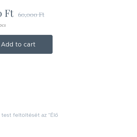
0
Ft
60,000
Ft
 pcs
Add to cart
i test feltöltését az "Élő