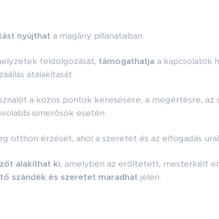
ást nyújthat
a magány pillanataiban.
helyzetek feldolgozását,
támogathatja
a kapcsolatok h
állás átalakítását.
sználót a közös pontok keresésére, a megértésre, az o
ávolabbi ismerősök esetén.
g otthon érzését, ahol a szeretet és az elfogadás ural
őt alakíthat ki
, amelyben az erőltetett, mesterkélt e
gítő szándék és szeretet maradhat
jelen.