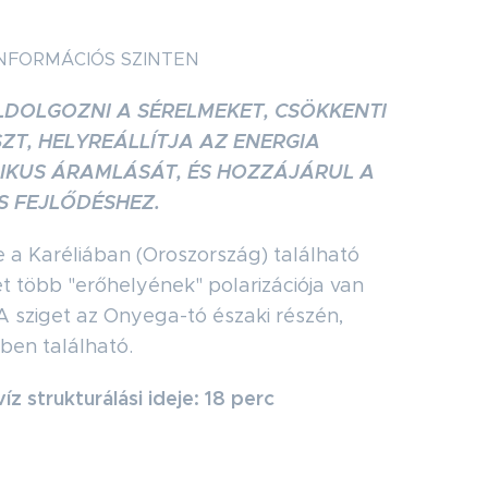
NFORMÁCIÓS SZINTEN
ELDOLGOZNI A SÉRELMEKET, CSÖKKENTI
ZT, HELYREÁLLÍTJA AZ ENERGIA
KUS ÁRAMLÁSÁT, ÉS HOZZÁJÁRUL A
S FEJLŐDÉSHEZ.
 a Karéliában (Oroszország) található
get több "erőhelyének" polarizációja van
 A sziget az Onyega-tó északi részén,
ben található.
víz strukturálási ideje: 18 perc