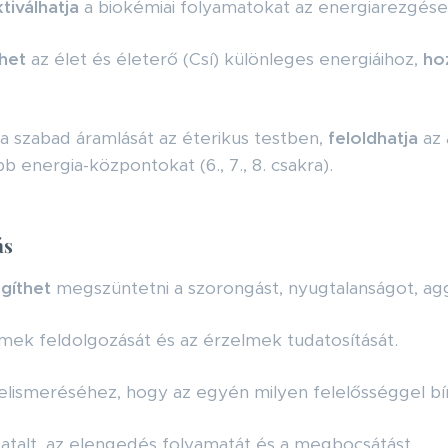
tiválhatja
a biokémiai folyamatokat az energiarezgések
het
az élet és életerő (Csí) különleges energiáihoz,
ho
a szabad áramlását az éterikus testben,
feloldhatja
az 
 energia-központokat (6., 7., 8. csakra).
ás
gíthet
megszüntetni a szorongást, nyugtalanságot, ag
mek feldolgozását és az érzelmek tudatosítását.
elismeréséhez, hogy az egyén milyen felelősséggel bír
talt, az elengedés folyamatát és a megbocsátást.