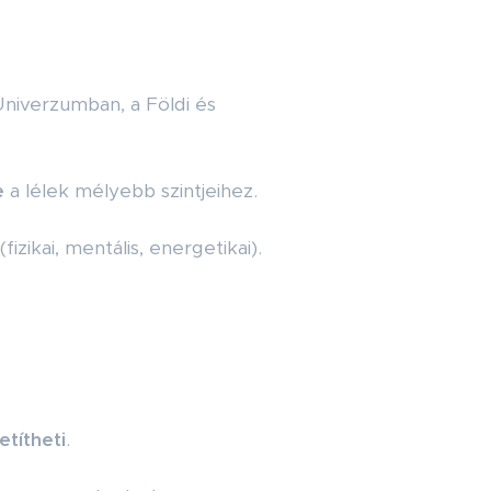
niverzumban, a Földi és
e
a lélek mélyebb szintjeihez.
izikai, mentális, energetikai).
títheti
.