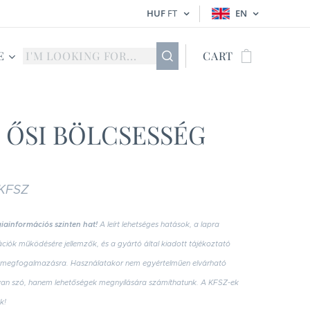
HUF
FT
EN
E
CART
 ŐSI BÖLCSESSÉG
 KFSZ
iainformációs szinten hat!
A leírt lehetséges hatások, a lapra
ációk működésére jellemzők, és a gyártó által kiadott tájékoztató
k megfogalmazásra. Használatakor nem egyértelműen elvárható
an szó, hanem lehetőségek megnyílására számíthatunk. A KFSZ-ek
k!