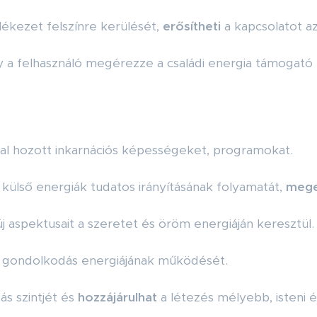
lékezet felszínre kerülését,
erősítheti
a kapcsolatot az
y a felhasználó megérezze a családi energia támogató er
tal hozott inkarnációs képességeket, programokat.
 külső energiák tudatos irányításának folyamatát,
mege
j aspektusait a szeretet és öröm energiáján keresztül.
 gondolkodás energiájának működését.
s szintjét és
hozzájárulhat
a létezés mélyebb, isteni 