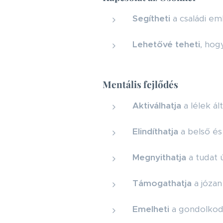
Segítheti
a családi em
Lehetővé teheti
, hog
Mentális fejlődés
Aktiválhatja
a lélek ál
Elindíthatja
a belső és
Megnyithatja
a tudat ú
Támogathatja
a józan
Emelheti
a gondolkodá