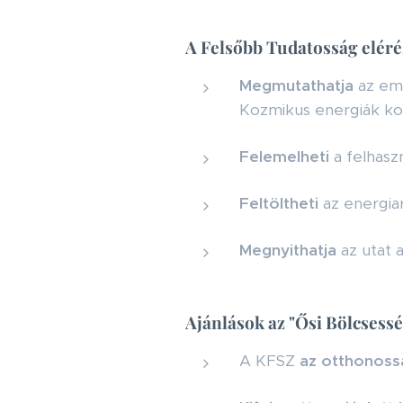
A Felsőbb Tudatosság eléré
Megmutathatja
az emb
Kozmikus energiák kon
Felemelheti
a felhasz
Feltöltheti
az energiar
Megnyithatja
az utat 
Ajánlások az "Ősi Bölcsess
A KFSZ
az otthonossá