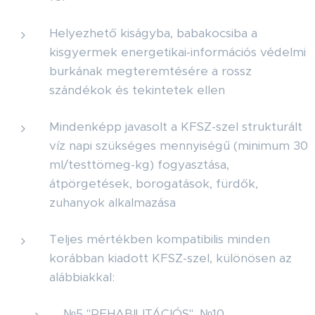
Helyezhető kiságyba, babakocsiba a
kisgyermek energetikai-információs védelmi
burkának megteremtésére a rossz
szándékok és tekintetek ellen
Mindenképp javasolt a KFSZ-szel strukturált
víz napi szükséges mennyiségű (minimum 30
ml/testtömeg-kg) fogyasztása,
átpörgetések, borogatások, fürdők,
zuhanyok alkalmazása
Teljes mértékben kompatibilis minden
korábban kiadott KFSZ-szel, különösen az
alábbiakkal:
№5 "REHABILITÁCIÓS", №10