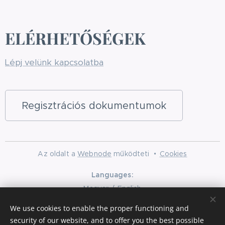
ELÉRHETŐSÉGEK
Lépj velünk kapcsolatba
Regisztrációs dokumentumok
Az oldalt a
Webnode
működteti
Cookies
Languages
Magyar
English
Currency
We use cookies to enable the proper functioning and
security of our website, and to offer you the best possible
HUF Ft
EUR €