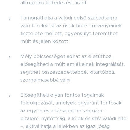
alkotóerő felfedezése iránt
Támogathatja a valódi belső szabadságra
való törekvést az ősök bölcs törvényeinek
tisztelete mellett, egyensúlyt teremthet
múlt és jelen között
Mély bölcsességet adhat az életúthoz,
elősegítheti a múlt emlékeinek integrálását,
segíthet összeszedettebbé, kitartóbbá,
szorgalmasabbá válni
Elősegítheti olyan fontos fogalmak
feldolgozását, amelyek egyaránt fontosak
az egyén és a társadalom számára –
bizalom, nyitottság, a lélek és szív valódi hite
–, aktiválhatja a lélekben az igazi jóság