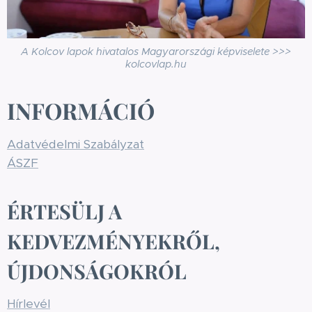
A Kolcov lapok hivatalos Magyarországi képviselete >>>
kolcovlap.hu
INFORMÁCIÓ
Adatvédelmi Szabályzat
ÁSZF
ÉRTESÜLJ A
KEDVEZMÉNYEKRŐL,
ÚJDONSÁGOKRÓL
Hírlevél