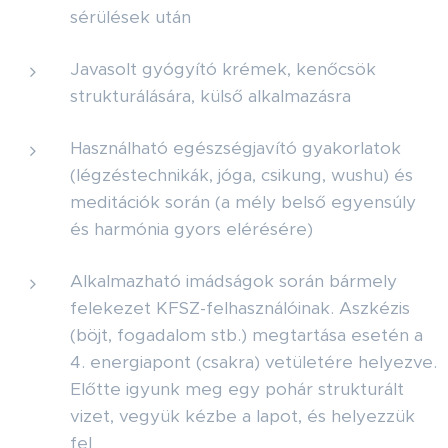
sérülések után
Javasolt gyógyító krémek, kenőcsök
strukturálására, külső alkalmazásra
Használható egészségjavító gyakorlatok
(légzéstechnikák, jóga, csikung, wushu) és
meditációk során (a mély belső egyensúly
és harmónia gyors elérésére)
Alkalmazható imádságok során bármely
felekezet KFSZ-felhasználóinak. Aszkézis
(böjt, fogadalom stb.) megtartása esetén a
4. energiapont (csakra) vetületére helyezve.
Előtte igyunk meg egy pohár strukturált
vizet, vegyük kézbe a lapot, és helyezzük
fel