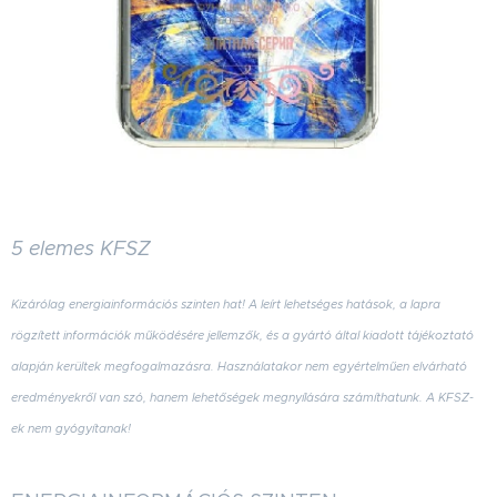
5 elemes KFSZ
Kizárólag energiainformációs szinten hat! A leírt lehetséges hatások, a lapra
rögzített információk működésére jellemzők, és a gyártó által kiadott tájékoztató
alapján kerültek megfogalmazásra. Használatakor nem egyértelműen elvárható
eredményekről van szó, hanem lehetőségek megnyílására számíthatunk. A KFSZ-
ek nem gyógyítanak!