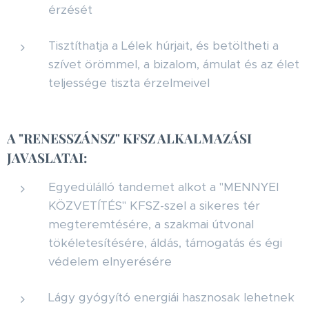
érzését
Tisztíthatja a Lélek húrjait, és betöltheti a
szívet örömmel, a bizalom, ámulat és az élet
teljessége tiszta érzelmeivel
A "RENESSZÁNSZ" KFSZ ALKALMAZÁSI
JAVASLATAI:
Egyedülálló tandemet alkot a "MENNYEI
KÖZVETÍTÉS" KFSZ-szel a sikeres tér
megteremtésére, a szakmai útvonal
tökéletesítésére, áldás, támogatás és égi
védelem elnyerésére
Lágy gyógyító energiái hasznosak lehetnek