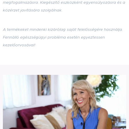
megfogalmazásra
. Kiegészítő eszközként egyensúlyozásra és a
közérzet javítására szolgálnak.
A termékeket mindenki kizárólag saját felelősségére használja.
Fennálló egészségügyi probléma esetén egyeztessen
kezelőorvosával!