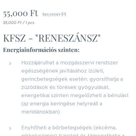
55,000
Ft
60,000
Ft
55,000 Ft / 1 pcs
KFSZ - "RENESZÁNSZ"
Energiainformációs szinten:
Hozzájárulhat a mozgásszervi rendszer
egészségének javításához ízületi,
gerincbetegségek esetén; gyorsíthatja a
zúzódások és törések gyógyulását,
energetikai szinten megelőzheti a bénulást
(az energia keringése helyreáll a
meridiánokban)
Enyhítheti a bőrbetegségek (ekcéma,
pikkelysömör) tüneteit és támogathatja a