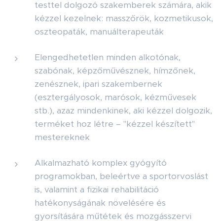
testtel dolgozó szakemberek számára, akik
kézzel kezelnek: masszőrök, kozmetikusok,
oszteopaták, manuálterapeuták
Elengedhetetlen minden alkotónak,
szabónak, képzőművésznek, hímzőnek,
zenésznek, ipari szakembernek
(esztergályosok, marósok, kézművesek
stb.), azaz mindenkinek, aki kézzel dolgozik,
terméket hoz létre – "kézzel készített"
mestereknek
Alkalmazható komplex gyógyító
programokban, beleértve a sportorvoslást
is, valamint a fizikai rehabilitáció
hatékonyságának növelésére és
gyorsítására műtétek és mozgásszervi