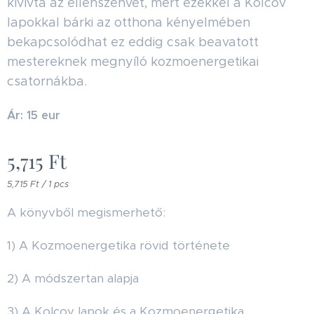
kívívta az ellenszenvét, mert ezekkel a Kolcov
lapokkal bárki az otthona kényelmében
bekapcsolódhat ez eddig csak beavatott
mestereknek megnyíló kozmoenergetikai
csatornákba.
Ár: 15 eur
5,715
Ft
5,715 Ft / 1 pcs
A könyvből megismerhető:
1) A Kozmoenergetika rövid története
2) A módszertan alapja
3) A Kolcov lapok és a Kozmoenergetika